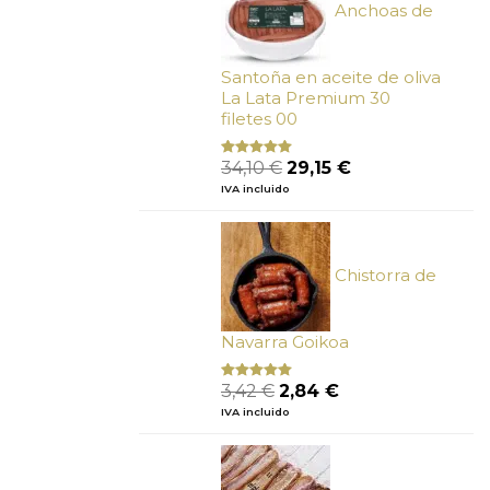
Anchoas de
Santoña en aceite de oliva
La Lata Premium 30
filetes 00
El
El
34,10
€
29,15
€
Valorado
con
4.89
precio
precio
IVA incluido
de 5
original
actual
era:
es:
34,10 €.
29,15 €.
Chistorra de
Navarra Goikoa
El
El
3,42
€
2,84
€
Valorado
con
4.75
precio
precio
IVA incluido
de 5
original
actual
era:
es:
3,42 €.
2,84 €.