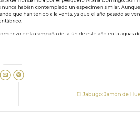
la costa de Hondarribia por el pesquero Aitana Domingo. Son
sos nunca habían contemplado un especimen similar. Aunqu
ande que han tenido a la venta, ya que el año pasado se ve
antábrico.
comienzo de la campaña del atún de este año en la aguas d
El Jabugo: Jamón de Hu