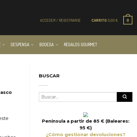
ACCEDER / REGISTRARSE
CARRITO
0,00
€
0
E
DESPENSA
BODEGA
REGALOS GOURMET
BUSCAR
Casco
este
Península a partir de 85 € (Baleares:
95 €)
¿Cómo gestionar devoluciones?