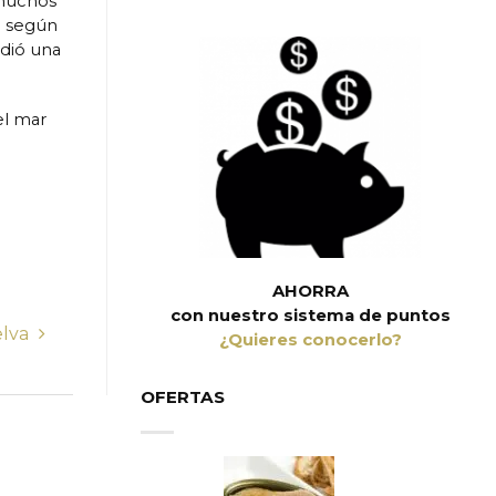
 muchos
e según
ndió una
el mar
AHORRA
con nuestro sistema de puntos
elva
¿Quieres conocerlo?
OFERTAS