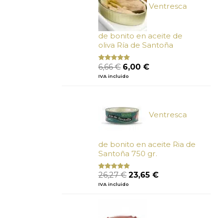
Ventresca
de bonito en aceite de
oliva Ría de Santoña
El
El
6,66
€
6,00
€
Valorado
con
4.80
precio
precio
IVA incluido
de 5
original
actual
era:
es:
6,66 €.
6,00 €.
Ventresca
de bonito en aceite Ria de
Santoña 750 gr.
El
El
26,27
€
23,65
€
Valorado
con
5.00
de
precio
precio
IVA incluido
5
original
actual
era:
es:
26,27 €.
23,65 €.