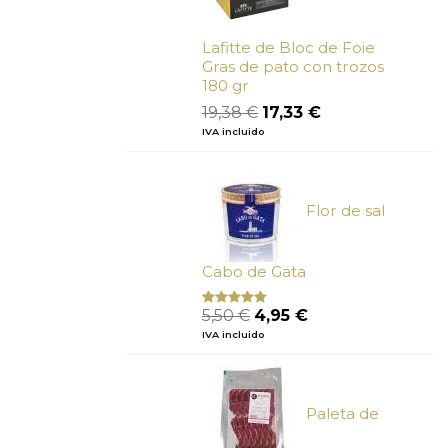
Lafitte de Bloc de Foie
Gras de pato con trozos
180 gr
El
El
19,38
€
17,33
€
precio
precio
IVA incluido
original
actual
era:
es:
19,38 €.
17,33 €.
Flor de sal
Cabo de Gata
El
El
5,50
€
4,95
€
Valorado
con
5.00
de
precio
precio
IVA incluido
5
original
actual
era:
es:
5,50 €.
4,95 €.
Paleta de