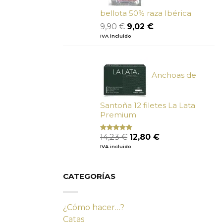
bellota 50% raza Ibérica
El
El
9,90
€
9,02
€
precio
precio
IVA incluido
original
actual
era:
es:
9,90 €.
9,02 €.
Anchoas de
Santoña 12 filetes La Lata
Premium
El
El
14,23
€
12,80
€
Valorado
con
4.80
precio
precio
IVA incluido
de 5
original
actual
era:
es:
14,23 €.
12,80 €.
CATEGORÍAS
¿Cómo hacer…?
Catas