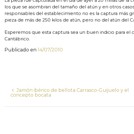
La pieza fue capturada en el día de ayer a 20 millas de 
los que se asombran del tamaño del atún y en otros ca
responsables del establecimiento no es la captura más gr
pieza de más de 250 kilos de atún, pero no del atún del C
Esperemos que esta captura sea un buen indicio para el 
Cantábrico.
Publicado en
14/07/2010
Jamón ibérico de bellota Carrasco-Guijuelo y el
concepto bocata