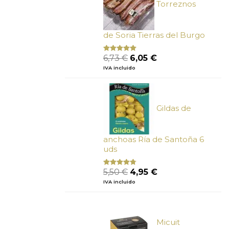
Torreznos
de Soria Tierras del Burgo
El
El
6,73
€
6,05
€
Valorado
con
5.00
de
precio
precio
IVA incluido
5
original
actual
era:
es:
6,73 €.
6,05 €.
Gildas de
anchoas Ría de Santoña 6
uds
El
El
5,50
€
4,95
€
Valorado
con
4.50
precio
precio
IVA incluido
de 5
original
actual
era:
es:
5,50 €.
4,95 €.
Micuit