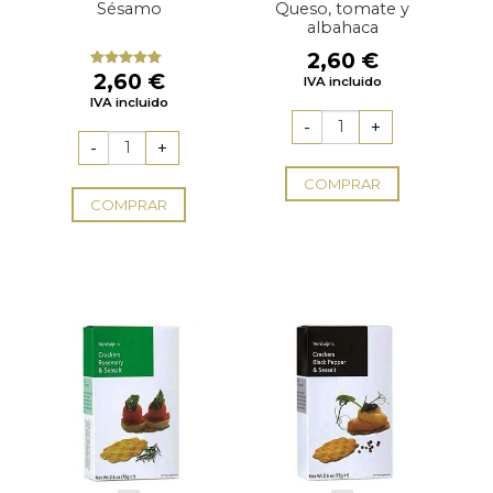
Sésamo
Queso, tomate y
albahaca
2,60
€
2,60
€
Valorado
IVA incluido
con
5.00
de
IVA incluido
5
COMPRAR
COMPRAR