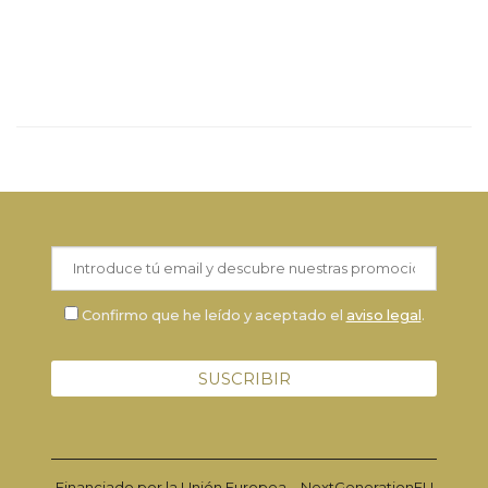
garantía de que el arroz procede exclusivamente en la
misma zona. Los productos que ostentan este sello
también poseen el sello de Producto Natural.
Confirmo que he leído y aceptado el
aviso legal
.
Financiado por la Unión Europea – NextGenerationEU