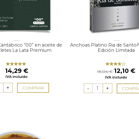
antábrico “00” en aceite de
Anchoas Platino Ria de Santoña
filetes La Lata Premium
Edición Limitada
El
E
14,29
€
12,10
€
Valorado
Valorado
16,04
€
con
5.00
de
con
precio
p
IVA incluido
5
IVA incluido
3.50
de
original
a
5
era:
e
COMPRAR
COMPR
16,04 €.
1