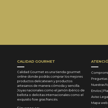
CALIDAD GOURMET
ATENCIÓ
Calidad Gourmet es una tienda gourmet
Compromis
online donde podrás comprar los mejores
Preguntas
productos delicatesen y productos
Nuestras 
artesanos de manera cómoda y sencilla.
Joyas nacionales como el jamón ibérico de
Envíos | P
bellota o delicitas internacionales como el
Aviso Lega
exquisito foie gras francés.
Mapa web 