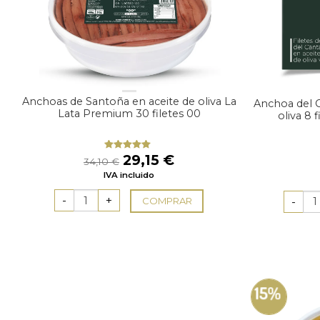
Anchoas de Santoña en aceite de oliva La
Anchoa del C
Lata Premium 30 filetes 00
oliva 8 
El
El
29,15
€
Valorado
34,10
€
con
4.89
precio
precio
IVA incluido
de 5
original
actual
era:
es:
COMPRAR
34,10 €.
29,15 €.
15%