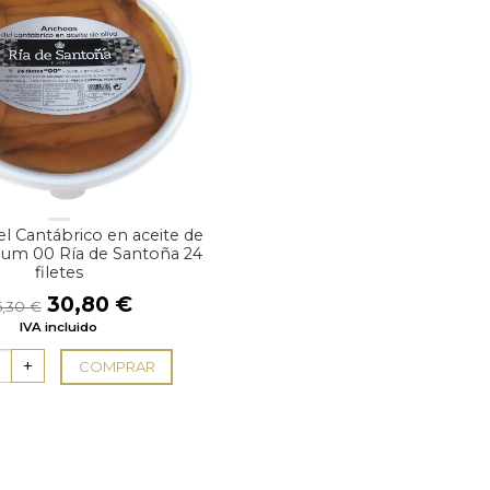
l Cantábrico en aceite de
inum 00 Ría de Santoña 24
filetes
El
El
30,80
€
6,30
€
precio
precio
IVA incluido
original
actual
era:
es:
COMPRAR
36,30 €.
30,80 €.