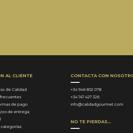
N AL CLIENTE
CONTACTA CON NOSOTR
o de Calidad
+34 946 852 078
 frecuentes
+34 747 427 326
formas de pago
info@calidadgourmet.com
lazos de entrega
l
NO TE PIERDAS…
categorías