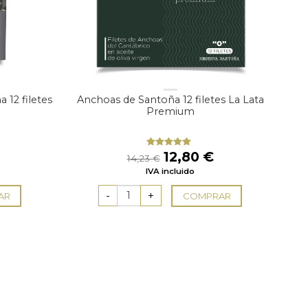
 12 filetes
Anchoas de Santoña 12 filetes La Lata
Premium
l
El
El
12,80
€
Valorado
14,23
€
con
4.80
recio
precio
precio
IVA incluido
de 5
ctual
original
actual
s:
era:
es:
AR
COMPRAR
2,10 €.
14,23 €.
12,80 €.