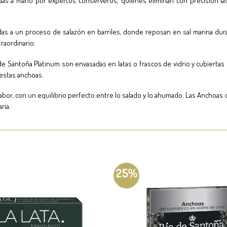
eadas a mano por expertos conserveros, quienes eliminan con precisión la
as a un proceso de salazón en barriles, donde reposan en sal marina dura
raordinario.
Santoña Platinum son envasadas en latas o frascos de vidrio y cubiertas con 
 estas anchoas.
e sabor, con un equilibrio perfecto entre lo salado y lo ahumado. Las Ancho
ria.
25%