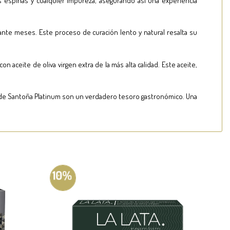
s espinas y cualquier impureza, asegurando así una experiencia
nte meses. Este proceso de curación lento y natural resalta su
aceite de oliva virgen extra de la más alta calidad. Este aceite,
as de Santoña Platinum son un verdadero tesoro gastronómico. Una
10%