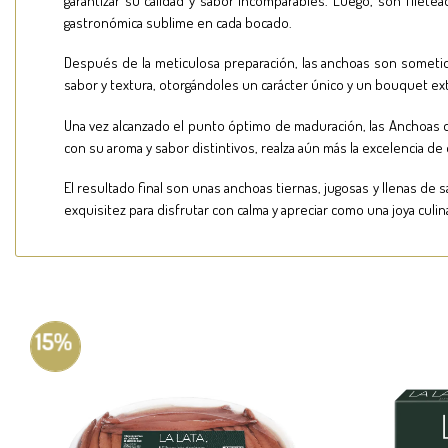
garantizar su calidad y sabor incomparables. Luego, son filet
gastronómica sublime en cada bocado.
Después de la meticulosa preparación, las anchoas son sometid
sabor y textura, otorgándoles un carácter único y un bouquet ext
Una vez alcanzado el punto óptimo de maduración, las Anchoas de 
con su aroma y sabor distintivos, realza aún más la excelencia de
El resultado final son unas anchoas tiernas, jugosas y llenas d
exquisitez para disfrutar con calma y apreciar como una joya culina
15%