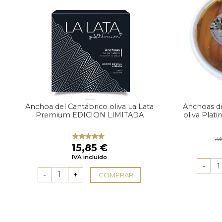
Anchoa del Cantábrico oliva La Lata
Anchoas de
Premium EDICION LIMITADA
oliva Plat
3
15,85
€
Valorado
con
5.00
de
IVA incluido
5
COMPRAR