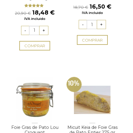
El
El
16,50
€
18,70
€
precio
precio
El
El
18,48
€
Valorado
20,90
€
IVA incluido
con
5.00
de
original
actual
precio
precio
IVA incluido
5
era:
es:
original
actual
18,70 €.
16,50 €
era:
es:
20,90 €.
18,48 €.
COMPRAR
COMPRAR
10%
Foie Gras de Pato Lou
Micuit Keia de Foie Gras
Croquant
de Pato Entier 275 gr