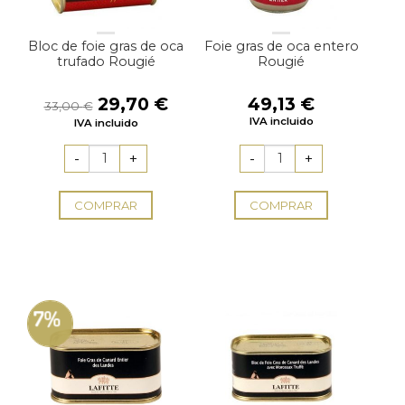
Bloc de foie gras de oca
Foie gras de oca entero
trufado Rougié
Rougié
El
El
29,70
€
49,13
€
33,00
€
precio
precio
IVA incluido
IVA incluido
original
actual
era:
es:
33,00 €.
29,70 €.
COMPRAR
COMPRAR
7%