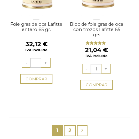
Foie gras de oca Lafitte
Bloc de foie gras de oca
entero 65 gr.
con trozos Lafitte 65
grs
32,12
€
21,04
€
Valorado
IVA incluido
con
5.00
de
IVA incluido
5
COMPRAR
COMPRAR
1
2