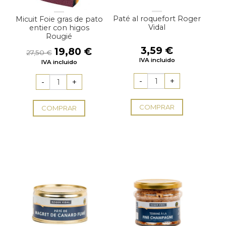
Paté al roquefort Roger
Micuit Foie gras de pato
Vidal
entier con higos
Rougié
3,59
€
El
El
19,80
€
27,50
€
precio
precio
IVA incluido
IVA incluido
original
actual
era:
es:
27,50 €.
19,80 €.
COMPRAR
COMPRAR