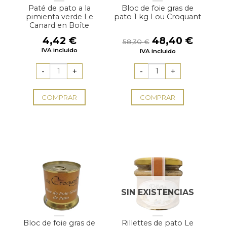
Paté de pato a la
Bloc de foie gras de
pimienta verde Le
pato 1 kg Lou Croquant
Canard en Boîte
El
El
4,42
€
48,40
€
58,30
€
precio
precio
IVA incluido
IVA incluido
original
actual
era:
es:
58,30 €.
48,40 
COMPRAR
COMPRAR
SIN EXISTENCIAS
Bloc de foie gras de
Rillettes de pato Le