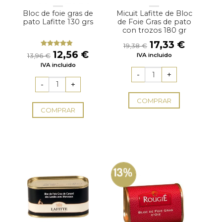
Bloc de foie gras de
Micuit Lafitte de Bloc
pato Lafitte 130 grs
de Foie Gras de pato
con trozos 180 gr
El
El
17,33
€
19,38
€
precio
precio
El
El
12,56
€
Valorado
13,96
€
IVA incluido
con
4.50
original
actual
precio
precio
IVA incluido
de 5
era:
es:
original
actual
19,38 €.
17,33 €
era:
es:
13,96 €.
12,56 €.
COMPRAR
COMPRAR
13%