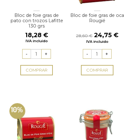
Bloc de foie gras de
Bloc de foie gras de oca
pato con trozos Lafitte
Rougié
130 grs
El
El
18,28
€
24,75
€
28,60
€
precio
precio
IVA incluido
IVA incluido
original
actual
era:
es:
28,60 €.
24,75 
COMPRAR
COMPRAR
10%