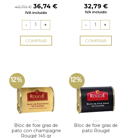
El
El
36,74
€
32,79
€
40,70
€
precio
precio
IVA incluido
IVA incluido
original
actual
era:
es:
40,70 €.
36,74 €.
COMPRAR
COMPRAR
12%
12%
Bloc de foie gras de
Bloc de foie gras de
pato con champagne
pato Rougié
Rougié 145 gr