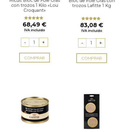
Micuit Bloc de Foie Gras
Bloc de Foie Gras con
con trozos 1 Kilo «Lou
trozos Lafitte 1 Kg
Croquant»
68,49
€
83,08
€
Valorado
Valorado
con
5.00
de
con
5.00
de
IVA incluido
IVA incluido
5
5
COMPRAR
COMPRAR