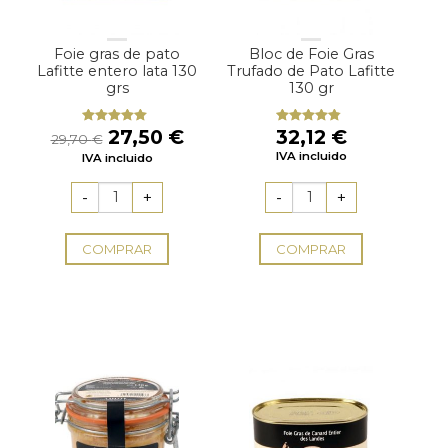
Foie gras de pato
Bloc de Foie Gras
Lafitte entero lata 130
Trufado de Pato Lafitte
grs
130 gr
El
El
27,50
€
32,12
€
Valorado
Valorado
29,70
€
con
5.00
de
con
4.50
precio
precio
IVA incluido
IVA incluido
5
de 5
original
actual
era:
es:
29,70 €.
27,50 €.
COMPRAR
COMPRAR