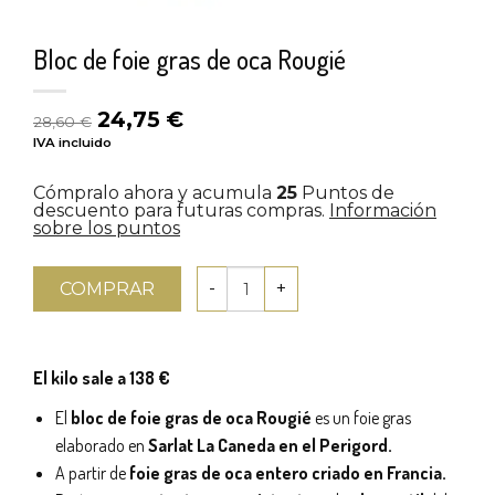
Bloc de foie gras de oca Rougié
El
El
24,75
€
28,60
€
precio
precio
IVA incluido
original
actual
era:
es:
Cómpralo ahora y acumula
25
Puntos de
28,60 €.
24,75 €.
descuento para futuras compras.
Información
sobre los puntos
COMPRAR
El kilo sale a 138 €
El
bloc de foie gras de oca Rougié
es un foie gras
elaborado en
Sarlat La Caneda en el Perigord.
A partir de
foie gras de oca entero criado en Francia.