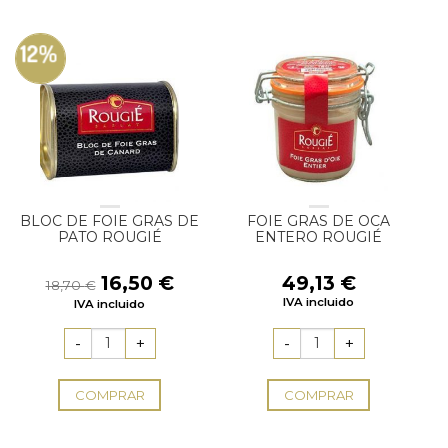
12%
BLOC DE FOIE GRAS DE
FOIE GRAS DE OCA
PATO ROUGIÉ
ENTERO ROUGIÉ
El
El
16,50
€
49,13
€
18,70
€
precio
precio
IVA incluido
IVA incluido
original
actual
era:
es:
18,70 €.
16,50 €.
COMPRAR
COMPRAR