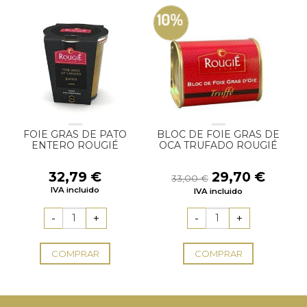
10%
FOIE GRAS DE PATO
BLOC DE FOIE GRAS DE
ENTERO ROUGIÉ
OCA TRUFADO ROUGIÉ
El
El
32,79
€
29,70
€
33,00
€
precio
preci
IVA incluido
IVA incluido
original
actual
era:
es:
33,00 €.
29,70
COMPRAR
COMPRAR