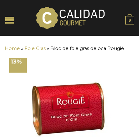
0
Home
»
Foie Gras
»
Bloc de foie gras de oca Rougié
13%