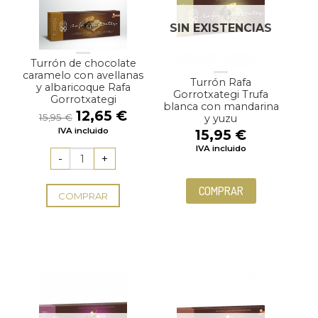
SIN EXISTENCIAS
Turrón de chocolate
caramelo con avellanas
Turrón Rafa
y albaricoque Rafa
Gorrotxategi Trufa
Gorrotxategi
blanca con mandarina
El
El
12,65
€
15,95
€
y yuzu
precio
precio
IVA incluido
15,95
€
original
actual
IVA incluido
era:
es:
15,95 €.
12,65 €.
COMPRAR
COMPRAR