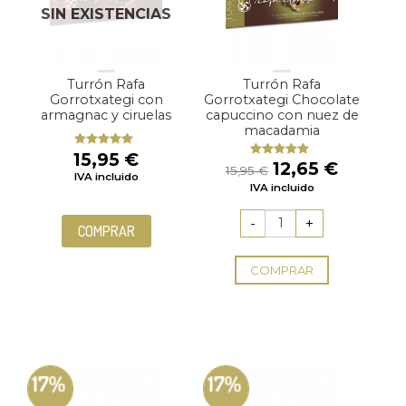
SIN EXISTENCIAS
Turrón Rafa
Turrón Rafa
Gorrotxategi con
Gorrotxategi Chocolate
armagnac y ciruelas
capuccino con nuez de
macadamia
15,95
€
Valorado
El
El
12,65
€
Valorado
con
5.00
de
15,95
€
IVA incluido
con
5.00
de
5
precio
precio
IVA incluido
5
original
actual
era:
es:
COMPRAR
15,95 €.
12,65 €
COMPRAR
17%
17%