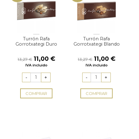
Turrón Rafa
Turrón Rafa
Gorrotxategi Duro
Gorrotxategi Blando
El
El
El
El
11,00
€
11,00
€
13,27
€
13,27
€
precio
precio
precio
precio
IVA incluido
IVA incluido
original
actual
original
actual
era:
es:
era:
es:
13,27 €.
11,00 €.
13,27 €.
11,00 €.
COMPRAR
COMPRAR