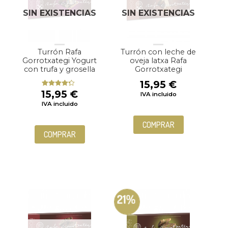
SIN EXISTENCIAS
SIN EXISTENCIAS
Turrón Rafa
Turrón con leche de
Gorrotxategi Yogurt
oveja latxa Rafa
con trufa y grosella
Gorrotxategi
15,95
€
15,95
€
Valorado
IVA incluido
con
4.00
IVA incluido
de 5
COMPRAR
COMPRAR
21%