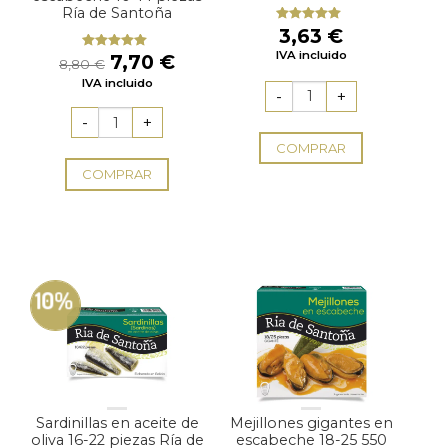
Ría de Santoña
3,63
€
Valorado
con
5.00
de
IVA incluido
El
El
5
7,70
€
Valorado
8,80
€
con
5.00
de
precio
precio
IVA incluido
5
original
actual
era:
es:
8,80 €.
7,70 €.
COMPRAR
COMPRAR
10%
Sardinillas en aceite de
Mejillones gigantes en
oliva 16-22 piezas Ría de
escabeche 18-25 550