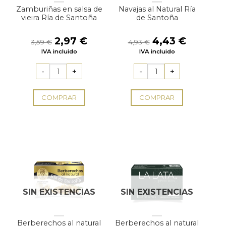
Zamburiñas en salsa de
Navajas al Natural Ría
vieira Ría de Santoña
de Santoña
El
El
El
El
2,97
€
4,43
€
3,59
€
4,93
€
precio
precio
precio
precio
IVA incluido
IVA incluido
original
actual
original
actual
era:
es:
era:
es:
3,59 €.
2,97 €.
4,93 €.
4,43 €.
COMPRAR
COMPRAR
SIN EXISTENCIAS
SIN EXISTENCIAS
Berberechos al natural
Berberechos al natural