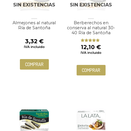
SIN EXISTENCIAS
SIN EXISTENCIAS
Almejones al natural
Berberechos en
Ría de Santoña
conserva al natural 30-
40 Ría de Santoña
3,32
€
12,10
€
Valorado
IVA incluido
con
5.00
de
IVA incluido
5
COMPRAR
COMPRAR