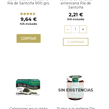
Ría de Santoña 900 grs.
americana Ría de
Santoña
2,21
€
9,64
€
Valorado
IVA incluido
con
4.33
IVA incluido
de 5
COMPRAR
COMPRAR
SIN EXISTENCIAS
Calamares en su tinta
Pulpo a la gallega Ría