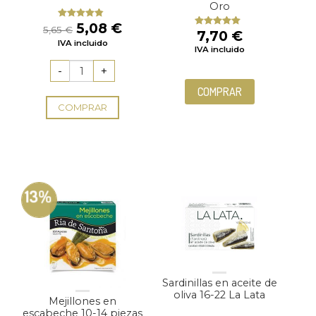
Oro
El
El
5,08
€
Valorado
5,65
€
7,70
€
Valorado
con
4.50
precio
precio
con
5.00
de
IVA incluido
de 5
IVA incluido
5
original
actual
era:
es:
5,65 €.
5,08 €.
COMPRAR
COMPRAR
13%
Sardinillas en aceite de
oliva 16-22 La Lata
Mejillones en
escabeche 10-14 piezas