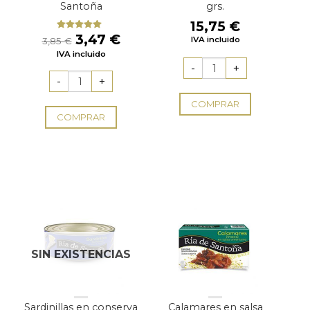
Santoña
grs.
15,75
€
El
El
3,47
€
Valorado
IVA incluido
3,85
€
con
5.00
de
precio
precio
IVA incluido
5
original
actual
era:
es:
3,85 €.
3,47 €.
COMPRAR
COMPRAR
SIN EXISTENCIAS
Sardinillas en conserva
Calamares en salsa