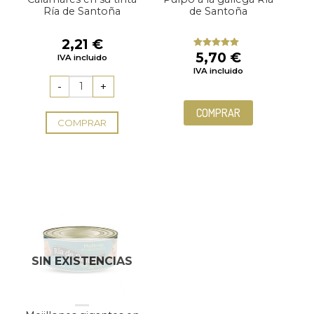
Ría de Santoña
de Santoña
2,21
€
5,70
€
Valorado
IVA incluido
con
5.00
de
IVA incluido
5
COMPRAR
COMPRAR
SIN EXISTENCIAS