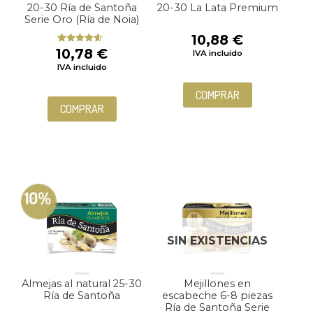
20-30 Ría de Santoña
20-30 La Lata Premium
Serie Oro (Ría de Noia)
10,88
€
10,78
€
Valorado
IVA incluido
con
4.33
IVA incluido
de 5
COMPRAR
COMPRAR
10%
SIN EXISTENCIAS
Almejas al natural 25-30
Mejillones en
Ría de Santoña
escabeche 6-8 piezas
Ría de Santoña Serie