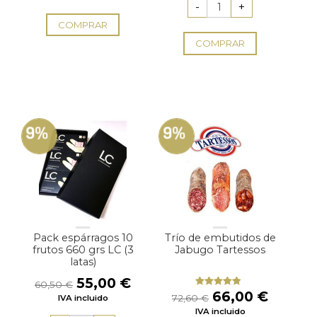
COMPRAR
COMPRAR
9%
9%
Pack espárragos 10
Trío de embutidos de
frutos 660 grs LC (3
Jabugo Tartessos
latas)
El
El
55,00
€
60,50
€
precio
precio
El
El
66,00
€
Valorado
72,60
€
IVA incluido
con
4.50
original
actual
precio
precio
IVA incluido
de 5