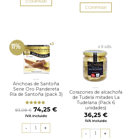
COMPRAR
COMPRAR
11%
Anchoas de Santoña
Serie Oro Pandereta
Corazones de alcachofa
Ría de Santoña (pack 3)
de Tudela mitades La
Tudelana (Pack 6
unidades)
El
El
74,25
€
Valorado
83,08
€
con
5.00
de
36,25
€
precio
precio
IVA incluido
5
original
actual
IVA incluido
era:
es:
83,08 €.
74,25 €.