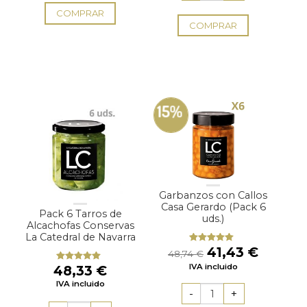
COMPRAR
COMPRAR
15%
Garbanzos con Callos
Casa Gerardo (Pack 6
Pack 6 Tarros de
uds.)
Alcachofas Conservas
La Catedral de Navarra
El
El
41,43
€
Valorado
48,74
€
con
5.00
de
precio
precio
IVA incluido
5
48,33
€
Valorado
original
actual
con
5.00
de
IVA incluido
5
era:
es:
48,74 €.
41,43 €