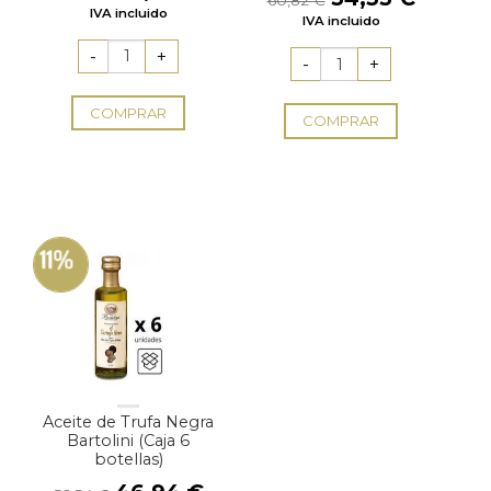
60,82
€
precio
precio
precio
precio
IVA incluido
5
IVA incluido
original
actual
original
actual
era:
es:
era:
es:
39,60 €.
35,64 €.
60,82 €.
54,35 
COMPRAR
COMPRAR
11%
Aceite de Trufa Negra
Bartolini (Caja 6
botellas)
El
El