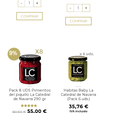
era:
es:
original
actual
60,50 €.
55,00 €.
era:
es:
72,60 €.
66,00 
COMPRAR
COMPRAR
9%
Pack 8 UDS Pimientos
Habitas Baby La
del piquillo La Catedral
Catedral de Navarra
de Navarra 290 gr
(Pack 6 uds.)
35,76
€
El
El
55,00
€
Valorado
IVA incluido
60,50
€