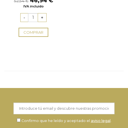
46,94
€
52,54
€
precio
precio
IVA incluido
original
actual
era:
es:
52,54 €.
46,94 €.
COMPRAR
Confirmo que he leído y aceptado el
aviso legal
.