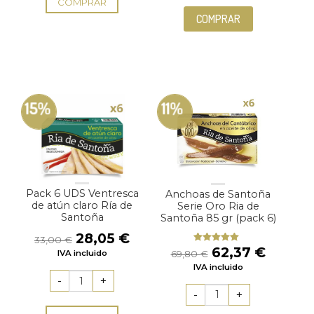
COMPRAR
COMPRAR
15%
11%
Pack 6 UDS Ventresca
Anchoas de Santoña
de atún claro Ría de
Serie Oro Ria de
Santoña
Santoña 85 gr (pack 6)
El
El
28,05
€
33,00
€
precio
precio
El
El
62,37
€
Valorado
69,80
€
IVA incluido
con
5.00
de
original
actual
precio
precio
IVA incluido
5
era:
es:
original
actual
33,00 €.
28,05 €.
era:
es:
69,80 €.
62,37 