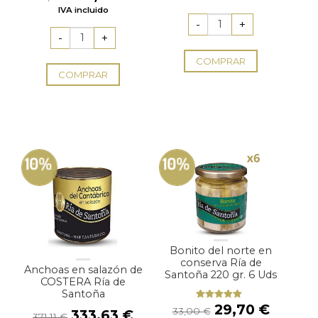
con
5.00
de
precio
precio
IVA incluido
5
original
actual
era:
es:
60,50 €.
55,00 €.
COMPRAR
COMPRAR
10%
10%
Bonito del norte en
conserva Ría de
Anchoas en salazón de
Santoña 220 gr. 6 Uds
COSTERA Ría de
Santoña
El
El
29,70
€
Valorado
33,00
€
El
El
333,63
€
371,11
€
con
4.67