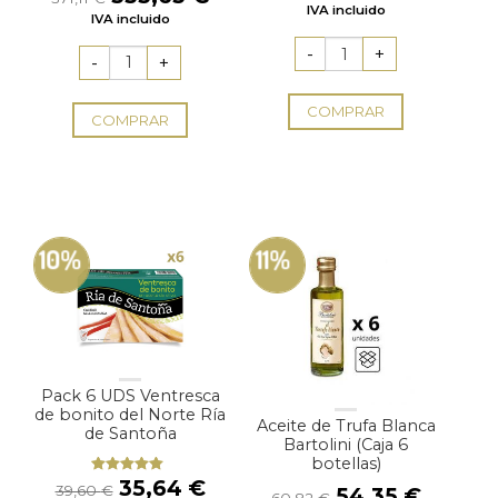
precio
precio
precio
precio
IVA incluido
de 5
IVA incluido
original
actual
original
actual
era:
es:
era:
es:
33,00 €.
29,70 
371,11 €.
333,63 €.
COMPRAR
COMPRAR
10%
11%
Pack 6 UDS Ventresca
de bonito del Norte Ría
Aceite de Trufa Blanca
de Santoña
Bartolini (Caja 6
botellas)
El
El
35,64
€
Valorado
39,60
€
El
El
54,35
€
con
5.00
de