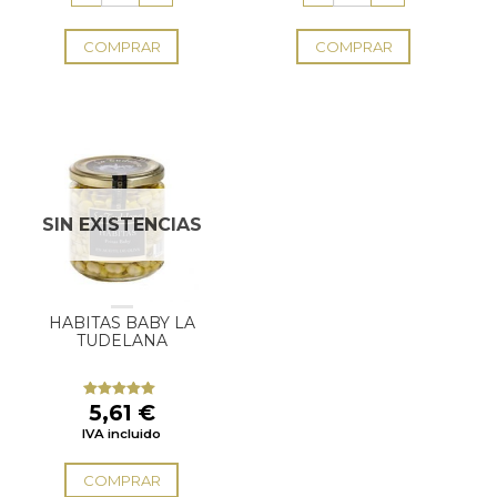
7,02 €.
5,96 €.
COMPRAR
COMPRAR
SIN EXISTENCIAS
HABITAS BABY LA
TUDELANA
5,61
€
Valorado
con
5.00
de
IVA incluido
5
COMPRAR