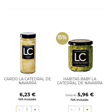
15%
CARDO LA CATEDRAL DE
HABITAS BABY LA
NAVARRA
CATEDRAL DE NAVARRA
El
El
6,23
€
5,96
€
7,02
€
precio
precio
IVA incluido
IVA incluido
original
actual
era:
es: