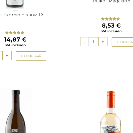
Txakoli Magalarte
li Txomin Etxaniz TX
8,53
€
Valorado
con
4.50
IVA incluido
de 5
14,87
€
Valorado
COMPR
con
5.00
de
IVA incluido
5
COMPRAR