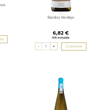
nos
Bardos Verdejo
l
recio
6,82
€
ctual
IVA incluido
s:
AR
1,50 €.
COMPRAR