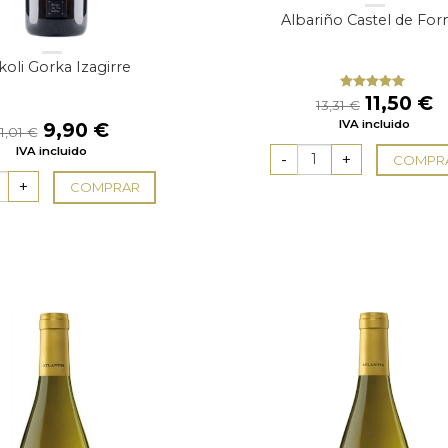
Albariño Castel de For
koli Gorka Izagirre
El
E
11,50
€
Valorado
13,31
€
con
5.00
de
precio
p
IVA incluido
5
El
El
9,90
€
11,01
€
original
a
precio
precio
IVA incluido
era:
e
COMPR
original
actual
13,31 €.
1
era:
es:
COMPRAR
11,01 €.
9,90 €.