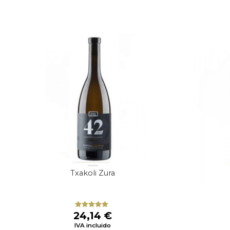
Txakoli Zura
24,14
€
Valorado
con
5.00
de
IVA incluido
5