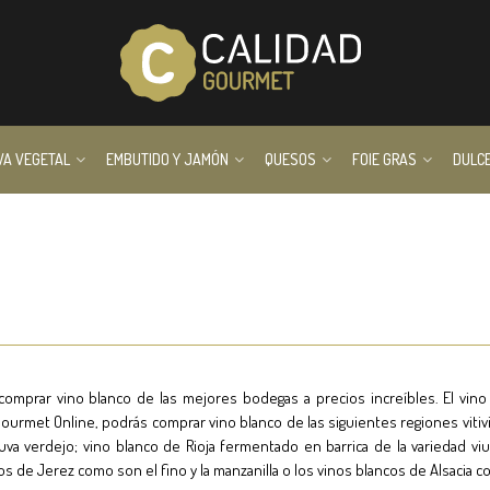
VA VEGETAL
EMBUTIDO Y JAMÓN
QUESOS
FOIE GRAS
DULC
 comprar vino blanco de las mejores bodegas a precios increíbles. El vin
Gourmet Online, podrás comprar vino blanco de las siguientes regiones vitivin
 uva verdejo; vino blanco de Rioja fermentado en barrica de la variedad vi
sicos de Jerez como son el fino y la manzanilla o los vinos blancos de Alsacia