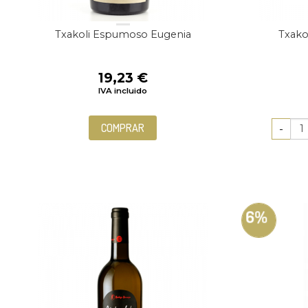
Txakoli Espumoso Eugenia
Txako
19,23
€
IVA incluido
COMPRAR
6%