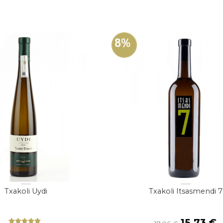
8%
Txakoli Uydi
Txakoli Itsasmendi 7
El
E
15,73
€