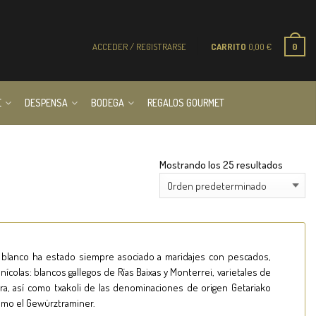
ACCEDER / REGISTRARSE
CARRITO
0,00
€
0
E
DESPENSA
BODEGA
REGALOS GOURMET
Mostrando los 25 resultados
o blanco ha estado siempre asociado a maridajes con pescados,
ícolas: blancos gallegos de Rías Baixas y Monterrei, varietales de
ura, así como txakoli de las denominaciones de origen Getariako
 como el Gewürztraminer.