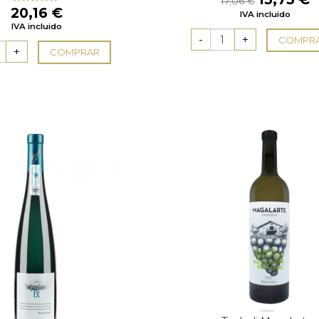
17,06
€
precio
p
20,16
€
Valorado
IVA incluido
con
5.00
de
original
a
IVA incluido
5
era:
e
COMPR
17,06 €.
1
COMPRAR