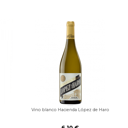
Vino blanco Hacienda López de Haro
l
6,10
€