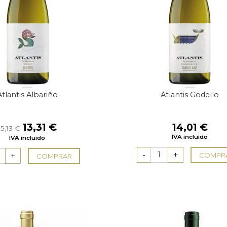
Atlantis Albariño
Atlantis Godello
El
El
13,31
€
14,01
€
15,13
€
precio
precio
IVA incluido
IVA incluido
original
actual
era:
es:
COMPR
COMPRAR
15,13 €.
13,31 €.