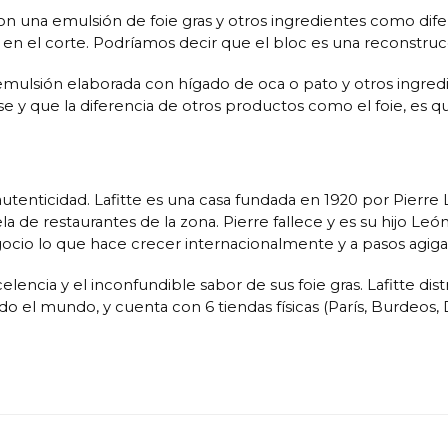
on una emulsión de foie gras y otros ingredientes como dife
 en el corte. Podríamos decir que el bloc es una reconstrucc
emulsión elaborada con hígado de oca o pato y otros ingred
ousse y que la diferencia de otros productos como el foie, e
y autenticidad. Lafitte es una casa fundada en 1920 por Pierr
ela de restaurantes de la zona. Pierre fallece y es su hijo L
gocio lo que hace crecer internacionalmente y a pasos agigan
elencia y el inconfundible sabor de sus foie gras. Lafitte di
odo el mundo, y cuenta con 6 tiendas físicas (París, Burdeos