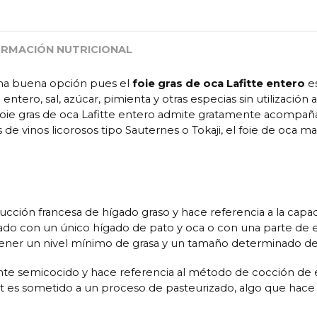
ORMACIÓN NUTRICIONAL
na buena opción pues el
foie gras de oca Lafitte entero
es
ntero, sal, azúcar, pimienta y otras especias sin utilización
 foie gras de oca Lafitte entero admite gratamente acompaña
e vinos licorosos tipo Sauternes o Tokaji, el foie de oca 
raducción francesa de hígado graso y hace referencia a la cap
orado con un único hígado de pato y oca o con una parte de 
 tener un nivel mínimo de grasa y un tamaño determinado 
mente semicocido y hace referencia al método de cocción de e
cuit es sometido a un proceso de pasteurizado, algo que h