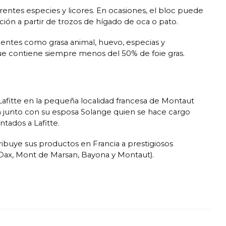
rentes especies y licores. En ocasiones, el bloc puede
ión a partir de trozos de hígado de oca o pato.
ientes como grasa animal, huevo, especias y
s que contiene siempre menos del 50% de foie gras.
e Lafitte en la pequeña localidad francesa de Montaut
eón junto con su esposa Solange quien se hace cargo
tados a Lafitte.
stribuye sus productos en Francia a prestigiosos
, Dax, Mont de Marsan, Bayona y Montaut).