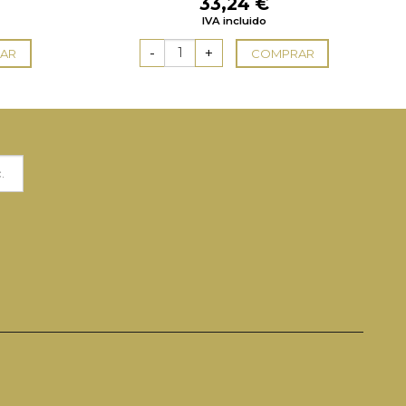
33,24
€
IVA incluido
AR
COMPRAR