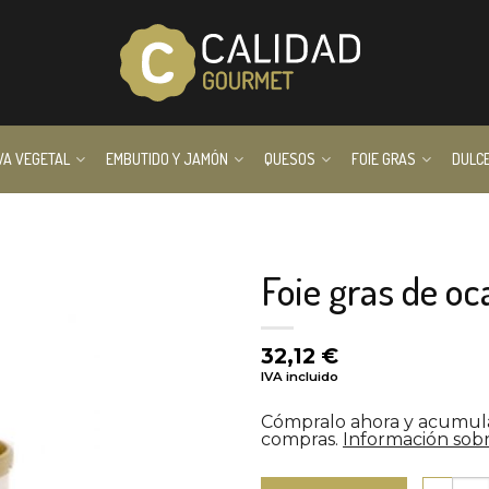
VA VEGETAL
EMBUTIDO Y JAMÓN
QUESOS
FOIE GRAS
DULC
Foie gras de oca
32,12
€
IVA incluido
Cómpralo ahora y acumu
compras.
Información sobr