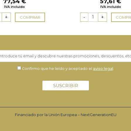
77,54
€
57,61
€
IVA incluido
IVA incluido
COMPRAR
COMPR
Confirmo que he leído y aceptado el
aviso legal
.
Financiado por la Unión Europea – NextGenerationEU