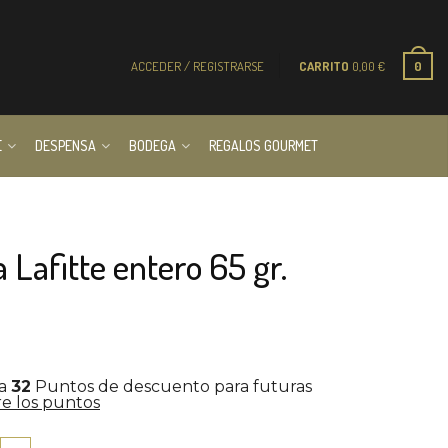
ACCEDER / REGISTRARSE
CARRITO
0,00
€
0
E
DESPENSA
BODEGA
REGALOS GOURMET
 Lafitte entero 65 gr.
la
32
Puntos de descuento para futuras
e los puntos