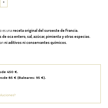
ro es una
receta original del suroeste de Francia.
s de oca entero, sal, azúcar, pimienta y otras especias.
zan
ni aditivos ni conservantes químicos.
sde 450 €.
sde 85 € (Baleares: 95 €).
oluciones?