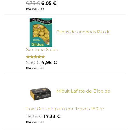
El
El
6,73
€
6,05
€
Valorado
con
5.00
de
precio
precio
IVA incluido
5
original
actual
era:
es:
6,73 €.
6,05 €.
Gildas de anchoas Ría de
Santoña 6 uds
El
El
5,50
€
4,95
€
Valorado
con
4.50
precio
precio
IVA incluido
de 5
original
actual
era:
es:
5,50 €.
4,95 €.
Micuit Lafitte de Bloc de
Foie Gras de pato con trozos 180 gr
El
El
19,38
€
17,33
€
precio
precio
IVA incluido
original
actual