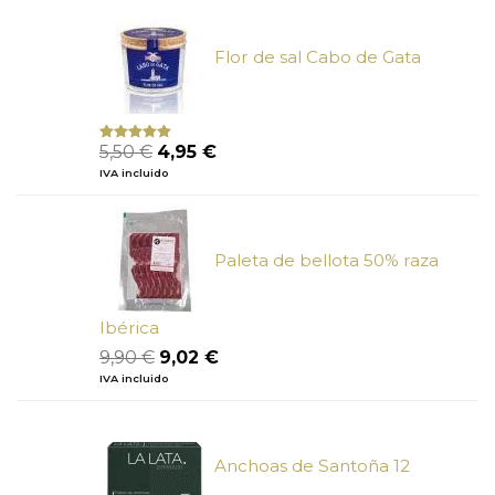
era:
es:
19,38 €.
17,33 €.
Flor de sal Cabo de Gata
El
El
5,50
€
4,95
€
Valorado
con
5.00
de
precio
precio
IVA incluido
5
original
actual
era:
es:
5,50 €.
4,95 €.
Paleta de bellota 50% raza
Ibérica
El
El
9,90
€
9,02
€
precio
precio
IVA incluido
original
actual
era:
es:
9,90 €.
9,02 €.
Anchoas de Santoña 12