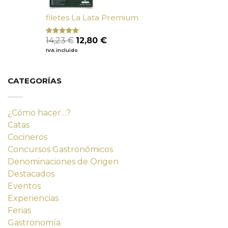
filetes La Lata Premium
El
El
14,23
€
12,80
€
Valorado
con
4.80
precio
precio
IVA incluido
de 5
original
actual
era:
es:
14,23 €.
12,80 €.
CATEGORÍAS
¿Cómo hacer…?
Catas
Cocineros
Concursos Gastronómicos
Denominaciones de Origen
Destacados
Eventos
Experiencias
Ferias
Gastronomía