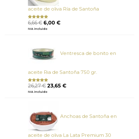
aceite de oliva Ría de Santoña
El
El
6,66
€
6,00
€
Valorado
con
4.80
precio
precio
IVA incluido
de 5
original
actual
era:
es:
6,66 €.
6,00 €.
Ventresca de bonito en
aceite Ria de Santoña 750 gr.
El
El
26,27
€
23,65
€
Valorado
con
5.00
de
precio
precio
IVA incluido
5
original
actual
era:
es:
26,27 €.
23,65 €.
Anchoas de Santoña en
aceite de oliva La Lata Premium 30