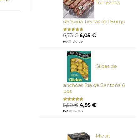
Torreznos
de Soria Tierras del Burgo
El
El
6,73
€
6,05
€
Valorado
con
5.00
de
precio
precio
IVA incluido
5
original
actual
era:
es:
6,73 €.
6,05 €.
Gildas de
anchoas Ría de Santoña 6
uds
El
El
5,50
€
4,95
€
Valorado
con
4.50
precio
precio
IVA incluido
de 5
original
actual
era:
es:
5,50 €.
4,95 €.
Micuit