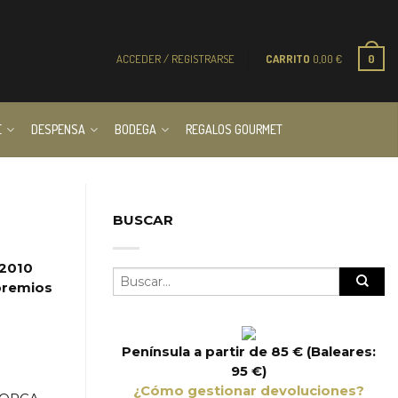
ACCEDER / REGISTRARSE
CARRITO
0,00
€
0
E
DESPENSA
BODEGA
REGALOS GOURMET
BUSCAR
 2010
 premios
Península a partir de 85 € (Baleares:
95 €)
¿Cómo gestionar devoluciones?