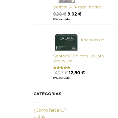
bellota 50% raza Ibérica
El
El
9,90
€
9,02
€
precio
precio
IVA incluido
original
actual
era:
es:
9,90 €.
9,02 €.
Anchoas de
Santoña 12 filetes La Lata
Premium
El
El
14,23
€
12,80
€
Valorado
con
4.80
precio
precio
IVA incluido
de 5
original
actual
era:
es:
14,23 €.
12,80 €.
CATEGORÍAS
¿Cómo hacer…?
Catas