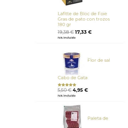
Lafitte de Bloc de Foie
Gras de pato con trozos
180 gr
El
El
19,38
€
17,33
€
precio
precio
IVA incluido
original
actual
era:
es:
19,38 €.
17,33 €.
Flor de sal
Cabo de Gata
El
El
5,50
€
4,95
€
Valorado
con
5.00
de
precio
precio
IVA incluido
5
original
actual
era:
es:
5,50 €.
4,95 €.
Paleta de