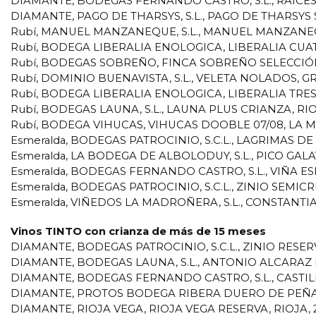
DIAMANTE, BODEGAS FERNANDO CASTRO, S.L., RAICES
DIAMANTE, PAGO DE THARSYS, S.L., PAGO DE THARSY
Rubí, MANUEL MANZANEQUE, S.L., MANUEL MANZANEQ
Rubí, BODEGA LIBERALIA ENOLOGICA, LIBERALIA CUAT
Rubí, BODEGAS SOBREÑO, FINCA SOBREÑO SELECCIÓN
Rubí, DOMINIO BUENAVISTA, S.L., VELETA NOLADOS, G
Rubí, BODEGA LIBERALIA ENOLOGICA, LIBERALIA TRES
Rubí, BODEGAS LAUNA, S.L., LAUNA PLUS CRIANZA, RIO
Rubí, BODEGA VIHUCAS, VIHUCAS DOOBLE 07/08, LA 
Esmeralda, BODEGAS PATROCINIO, S.C.L., LAGRIMAS 
Esmeralda, LA BODEGA DE ALBOLODUY, S.L., PICO GALA
Esmeralda, BODEGAS FERNANDO CASTRO, S.L., VIÑA 
Esmeralda, BODEGAS PATROCINIO, S.C.L., ZINIO SEMICR
Esmeralda, VIÑEDOS LA MADROÑERA, S.L., CONSTANTIA
Vinos TINTO con crianza de más de 15 meses
DIAMANTE, BODEGAS PATROCINIO, S.C.L., ZINIO RESE
DIAMANTE, BODEGAS LAUNA, S.L., ANTONIO ALCARAZ R
DIAMANTE, BODEGAS FERNANDO CASTRO, S.L., CASTIL
DIAMANTE, PROTOS BODEGA RIBERA DUERO DE PEÑAFIE
DIAMANTE, RIOJA VEGA, RIOJA VEGA RESERVA, RIOJA, 