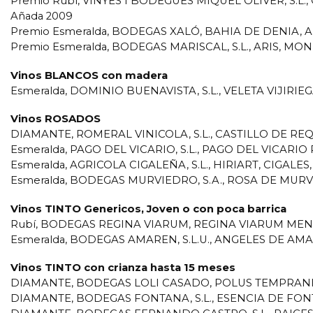
Premio Rubí, VINYES I BODEGUES MIQUEL OLIVER, S.L
Añada 2009
Premio Esmeralda, BODEGAS XALÓ, BAHIA DE DENIA, A
Premio Esmeralda, BODEGAS MARISCAL, S.L., ARIS, MO
Vinos BLANCOS con madera
Esmeralda, DOMINIO BUENAVISTA, S.L., VELETA VIJIRI
Vinos ROSADOS
DIAMANTE, ROMERAL VINICOLA, S.L., CASTILLO DE R
Esmeralda, PAGO DEL VICARIO, S.L., PAGO DEL VICARIO
Esmeralda, AGRICOLA CIGALEÑA, S.L., HIRIART, CIGALES
Esmeralda, BODEGAS MURVIEDRO, S.A., ROSA DE MURV
Vinos TINTO Genericos, Joven o con poca barrica
Rubí, BODEGAS REGINA VIARUM, REGINA VIARUM MENC
Esmeralda, BODEGAS AMAREN, S.L.U., ANGELES DE AMA
Vinos TINTO con crianza hasta 15 meses
DIAMANTE, BODEGAS LOLI CASADO, POLUS TEMPRANIL
DIAMANTE, BODEGAS FONTANA, S.L., ESENCIA DE FONT