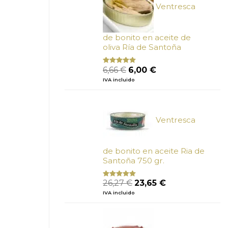
Ventresca
de bonito en aceite de
oliva Ría de Santoña
El
El
6,66
€
6,00
€
Valorado
con
4.80
precio
precio
IVA incluido
de 5
original
actual
era:
es:
6,66 €.
6,00 €.
Ventresca
de bonito en aceite Ria de
Santoña 750 gr.
El
El
26,27
€
23,65
€
Valorado
con
5.00
de
precio
precio
IVA incluido
5
original
actual
era:
es:
26,27 €.
23,65 €.