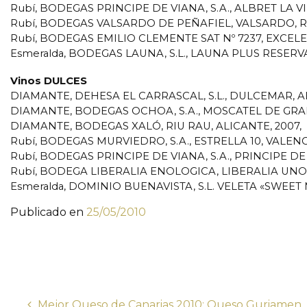
Rubí, BODEGAS PRINCIPE DE VIANA, S.A., ALBRET LA 
Rubí, BODEGAS VALSARDO DE PEÑAFIEL, VALSARDO, R
Rubí, BODEGAS EMILIO CLEMENTE SAT Nº 7237, EXCELE
Esmeralda, BODEGAS LAUNA, S.L., LAUNA PLUS RESERVA
Vinos DULCES
DIAMANTE, DEHESA EL CARRASCAL, S.L., DULCEMAR, 
DIAMANTE, BODEGAS OCHOA, S.A., MOSCATEL DE G
DIAMANTE, BODEGAS XALÓ, RIU RAU, ALICANTE, 2007,
Rubí, BODEGAS MURVIEDRO, S.A., ESTRELLA 10, VALEN
Rubí, BODEGAS PRINCIPE DE VIANA, S.A., PRINCIPE D
Rubí, BODEGA LIBERALIA ENOLOGICA, LIBERALIA UNO, 
Esmeralda, DOMINIO BUENAVISTA, S.L. VELETA «SWEE
Publicado en
25/05/2010
Mejor Queso de Canarias 2010: Queso Guriamen