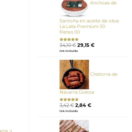
Anchoas de
Santoña en aceite de oliva
La Lata Premium 30
filetes 00
El
El
34,10
€
29,15
€
Valorado
con
4.89
precio
precio
IVA incluido
de 5
original
actual
era:
es:
34,10 €.
29,15 €.
Chistorra de
Navarra Goikoa
El
El
3,42
€
2,84
€
Valorado
con
4.75
precio
precio
IVA incluido
de 5
original
actual
era:
es:
3,42 €.
2,84 €.
arra