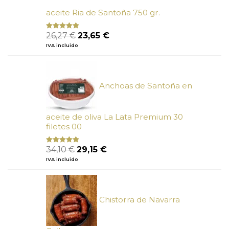
aceite Ria de Santoña 750 gr.
El
El
26,27
€
23,65
€
Valorado
con
5.00
de
precio
precio
IVA incluido
5
original
actual
era:
es:
26,27 €.
23,65 €.
Anchoas de Santoña en
aceite de oliva La Lata Premium 30
filetes 00
El
El
34,10
€
29,15
€
Valorado
con
4.89
precio
precio
IVA incluido
de 5
original
actual
era:
es:
34,10 €.
29,15 €.
Chistorra de Navarra