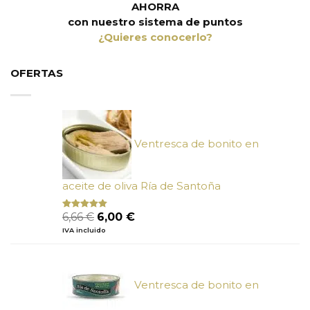
AHORRA
con nuestro sistema de puntos
¿Quieres conocerlo?
OFERTAS
Ventresca de bonito en
aceite de oliva Ría de Santoña
El
El
6,66
€
6,00
€
Valorado
con
4.80
precio
precio
IVA incluido
de 5
original
actual
era:
es:
6,66 €.
6,00 €.
Ventresca de bonito en