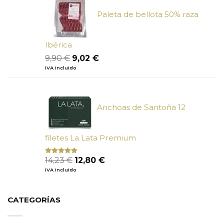
5,50 €.
4,95 €.
Paleta de bellota 50% raza
Ibérica
El
El
9,90
€
9,02
€
precio
precio
IVA incluido
original
actual
era:
es:
9,90 €.
9,02 €.
Anchoas de Santoña 12
filetes La Lata Premium
El
El
14,23
€
12,80
€
Valorado
con
4.80
precio
precio
IVA incluido
de 5
original
actual
era:
es:
14,23 €.
12,80 €.
CATEGORÍAS