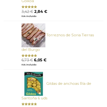
Goikoa
El
El
3,42
€
2,84
€
Valorado
con
4.75
precio
precio
IVA incluido
de 5
original
actual
era:
es:
3,42 €.
2,84 €.
Torreznos de Soria Tierras
del Burgo
El
El
6,73
€
6,05
€
Valorado
con
5.00
de
precio
precio
IVA incluido
5
original
actual
era:
es:
6,73 €.
6,05 €.
Gildas de anchoas Ría de
Santoña 6 uds