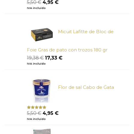
El
El
5,50
€
4,95
€
Valorado
con
4.50
precio
precio
IVA incluido
de 5
original
actual
era:
es:
5,50 €.
4,95 €.
Micuit Lafitte de Bloc de
Foie Gras de pato con trozos 180 gr
El
El
19,38
€
17,33
€
precio
precio
IVA incluido
original
actual
era:
es:
19,38 €.
17,33 €.
Flor de sal Cabo de Gata
El
El
5,50
€
4,95
€
Valorado
con
5.00
de
precio
precio
IVA incluido
5
original
actual
era:
es: