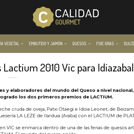
VA VEGETAL
EMBUTIDO Y JAMÓN
QUESOS
FOIE GRAS
DULC
Lactium 2010 Vic para Idiazabal
es y elaboradores del mundo del Queso a nivel nacional
 logrado los dos primeros premios de LACTIUM.
che cruda de oveja, Patxi Otaegi e Idoia Leonet, de Beizam
uesería LA LEZE de Ilarduia (Araba) con el LACTIUM de PLAT
n VIC se enmarca dentro de una de las ferias de quesos ar