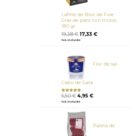
Lafitte de Bloc de Foie
Gras de pato con trozos
180 gr
El
El
19,38
€
17,33
€
precio
precio
IVA incluido
original
actual
era:
es:
19,38 €.
17,33 €.
Flor de sal
Cabo de Gata
El
El
5,50
€
4,95
€
Valorado
con
5.00
de
precio
precio
IVA incluido
5
original
actual
era:
es:
5,50 €.
4,95 €.
Paleta de