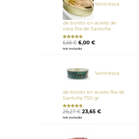
Ventresca
de bonito en aceite de
oliva Ría de Santoña
El
El
6,66
€
6,00
€
Valorado
con
4.80
precio
precio
IVA incluido
de 5
original
actual
era:
es:
6,66 €.
6,00 €.
Ventresca
de bonito en aceite Ria de
Santoña 750 gr.
El
El
26,27
€
23,65
€
Valorado
con
5.00
de
precio
precio
IVA incluido
5
original
actual
era:
es:
26,27 €.
23,65 €.