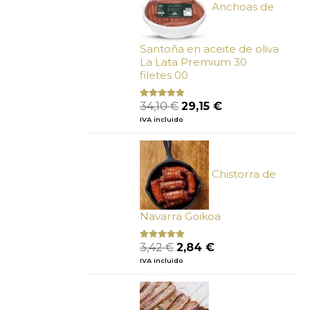
Anchoas de
Santoña en aceite de oliva
La Lata Premium 30
filetes 00
El
El
34,10
€
29,15
€
Valorado
con
4.89
precio
precio
IVA incluido
de 5
original
actual
era:
es:
34,10 €.
29,15 €.
Chistorra de
Navarra Goikoa
El
El
3,42
€
2,84
€
Valorado
con
4.75
precio
precio
IVA incluido
de 5
original
actual
era:
es:
3,42 €.
2,84 €.