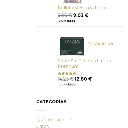
bellota 50% raza Ibérica
El
El
9,90
€
9,02
€
precio
precio
IVA incluido
original
actual
era:
es:
9,90 €.
9,02 €.
Anchoas de
Santoña 12 filetes La Lata
Premium
El
El
14,23
€
12,80
€
Valorado
con
4.80
precio
precio
IVA incluido
de 5
original
actual
era:
es:
14,23 €.
12,80 €.
CATEGORÍAS
¿Cómo hacer…?
Catas