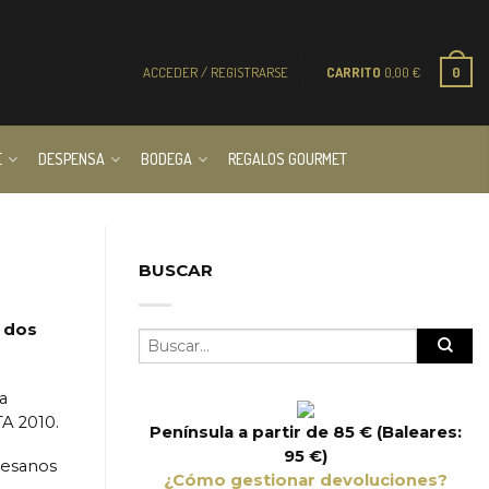
ACCEDER / REGISTRARSE
CARRITO
0,00
€
0
E
DESPENSA
BODEGA
REGALOS GOURMET
BUSCAR
, dos
a
A 2010.
Península a partir de 85 € (Baleares:
95 €)
tesanos
¿Cómo gestionar devoluciones?