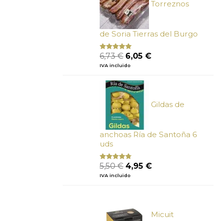
Torreznos
de Soria Tierras del Burgo
El
El
6,73
€
6,05
€
Valorado
con
5.00
de
precio
precio
IVA incluido
5
original
actual
era:
es:
6,73 €.
6,05 €.
Gildas de
anchoas Ría de Santoña 6
uds
El
El
5,50
€
4,95
€
Valorado
con
4.50
precio
precio
IVA incluido
de 5
original
actual
era:
es:
5,50 €.
4,95 €.
Micuit