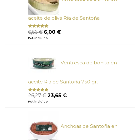
aceite de oliva Ría de Santoña
El
El
6,66
€
6,00
€
Valorado
con
4.80
precio
precio
IVA incluido
de 5
original
actual
era:
es:
6,66 €.
6,00 €.
Ventresca de bonito en
aceite Ria de Santoña 750 gr.
El
El
26,27
€
23,65
€
Valorado
con
5.00
de
precio
precio
IVA incluido
5
original
actual
era:
es:
26,27 €.
23,65 €.
Anchoas de Santoña en