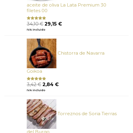
aceite de oliva La Lata Premium 30
filetes 00
El
El
34,10
€
29,15
€
Valorado
con
4.89
precio
precio
IVA incluido
de 5
original
actual
era:
es:
34,10 €.
29,15 €.
Chistorra de Navarra
Goikoa
El
El
3,42
€
2,84
€
Valorado
con
4.75
precio
precio
IVA incluido
de 5
original
actual
era:
es:
3,42 €.
2,84 €.
Torreznos de Soria Tierras
del Burgo