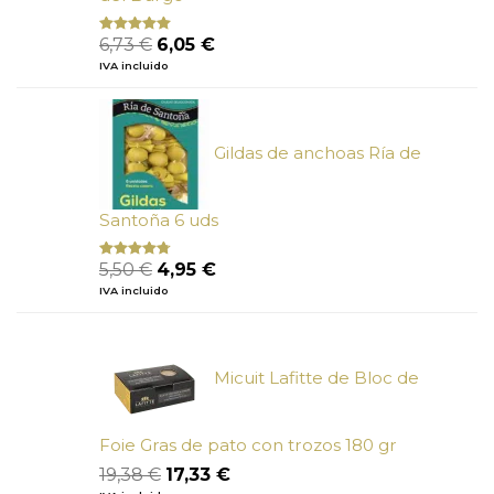
El
El
6,73
€
6,05
€
Valorado
con
5.00
de
precio
precio
IVA incluido
5
original
actual
era:
es:
6,73 €.
6,05 €.
Gildas de anchoas Ría de
Santoña 6 uds
El
El
5,50
€
4,95
€
Valorado
con
4.50
precio
precio
IVA incluido
de 5
original
actual
era:
es:
5,50 €.
4,95 €.
Micuit Lafitte de Bloc de
Foie Gras de pato con trozos 180 gr
El
El
19,38
€
17,33
€
precio
precio