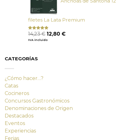
Anchoas de Santoña 12
filetes La Lata Premium
El
El
14,23
€
12,80
€
Valorado
con
4.80
precio
precio
IVA incluido
de 5
original
actual
era:
es:
14,23 €.
12,80 €.
CATEGORÍAS
¿Cómo hacer…?
Catas
Cocineros
Concursos Gastronómicos
Denominaciones de Origen
Destacados
Eventos
Experiencias
Ferias