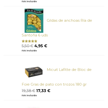
precio
precio
IVA incluido
5
original
actual
era:
es:
6,73 €.
6,05 €.
Gildas de anchoas Ría de
Santoña 6 uds
El
El
5,50
€
4,95
€
Valorado
con
4.50
precio
precio
IVA incluido
de 5
original
actual
era:
es:
5,50 €.
4,95 €.
Micuit Lafitte de Bloc de
Foie Gras de pato con trozos 180 gr
El
El
19,38
€
17,33
€
precio
precio
IVA incluido
original
actual
era:
es: