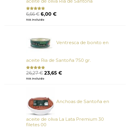
aceite de oliva Ría de Santoña
El
El
6,66
€
6,00
€
Valorado
con
4.80
precio
precio
IVA incluido
de 5
original
actual
era:
es:
6,66 €.
6,00 €.
Ventresca de bonito en
aceite Ria de Santoña 750 gr.
El
El
26,27
€
23,65
€
Valorado
con
5.00
de
precio
precio
IVA incluido
5
original
actual
era:
es:
26,27 €.
23,65 €.
Anchoas de Santoña en
aceite de oliva La Lata Premium 30
filetes 00