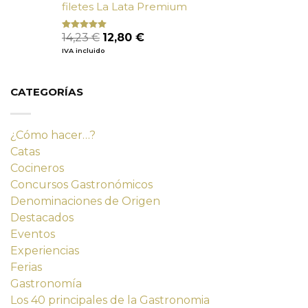
filetes La Lata Premium
El
El
14,23
€
12,80
€
Valorado
con
4.80
precio
precio
IVA incluido
de 5
original
actual
era:
es:
14,23 €.
12,80 €.
CATEGORÍAS
¿Cómo hacer…?
Catas
Cocineros
Concursos Gastronómicos
Denominaciones de Origen
Destacados
Eventos
Experiencias
Ferias
Gastronomía
Los 40 principales de la Gastronomia