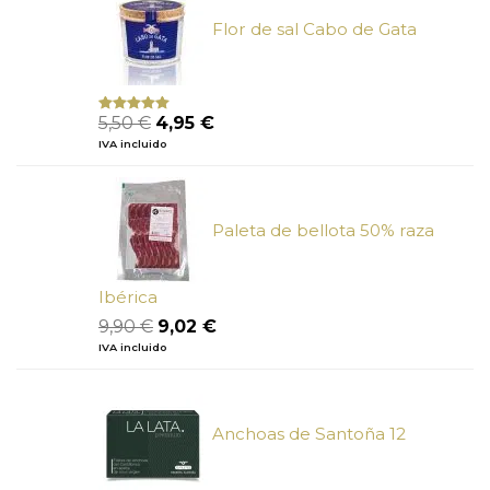
19,38 €.
17,33 €.
Flor de sal Cabo de Gata
El
El
5,50
€
4,95
€
Valorado
con
5.00
de
precio
precio
IVA incluido
5
original
actual
era:
es:
5,50 €.
4,95 €.
Paleta de bellota 50% raza
Ibérica
El
El
9,90
€
9,02
€
precio
precio
IVA incluido
original
actual
era:
es:
9,90 €.
9,02 €.
Anchoas de Santoña 12