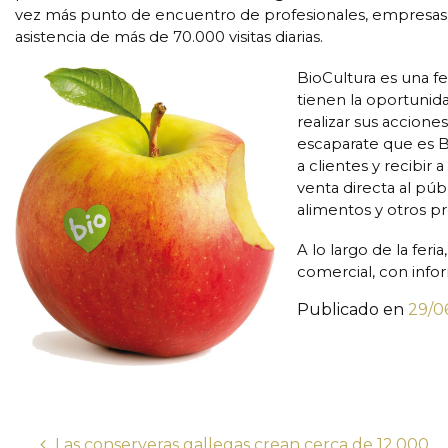
vez más punto de encuentro de profesionales, empresas
asistencia de más de 70.000 visitas diarias.
BioCultura es una fer
tienen la oportunid
realizar sus accione
escaparate que es B
a clientes y recibir 
venta directa al púb
alimentos y otros p
A lo largo de la feri
comercial, con info
Publicado en
29/0
Las conserveras gallegas crean cerca de 12.000