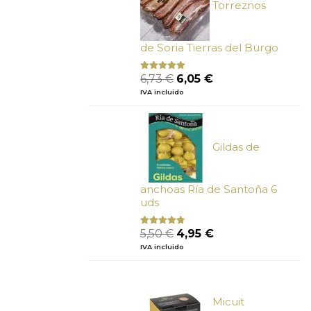
Torreznos
de Soria Tierras del Burgo
El
El
6,73
€
6,05
€
Valorado
con
5.00
de
precio
precio
IVA incluido
5
original
actual
era:
es:
6,73 €.
6,05 €.
Gildas de
anchoas Ría de Santoña 6
uds
El
El
5,50
€
4,95
€
Valorado
con
4.50
precio
precio
IVA incluido
de 5
original
actual
era:
es:
5,50 €.
4,95 €.
Micuit