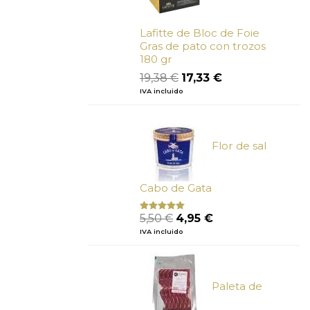
Lafitte de Bloc de Foie
Gras de pato con trozos
180 gr
El
El
19,38
€
17,33
€
precio
precio
IVA incluido
original
actual
era:
es:
19,38 €.
17,33 €.
Flor de sal
Cabo de Gata
El
El
5,50
€
4,95
€
Valorado
con
5.00
de
precio
precio
IVA incluido
5
original
actual
era:
es:
5,50 €.
4,95 €.
Paleta de