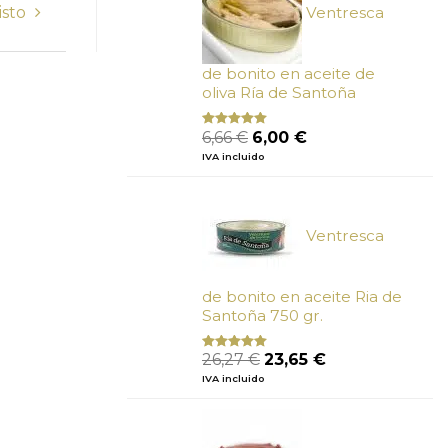
isto
Ventresca
de bonito en aceite de
oliva Ría de Santoña
El
El
6,66
€
6,00
€
Valorado
con
4.80
precio
precio
IVA incluido
de 5
original
actual
era:
es:
6,66 €.
6,00 €.
Ventresca
de bonito en aceite Ria de
Santoña 750 gr.
El
El
26,27
€
23,65
€
Valorado
con
5.00
de
precio
precio
IVA incluido
5
original
actual
era:
es:
26,27 €.
23,65 €.