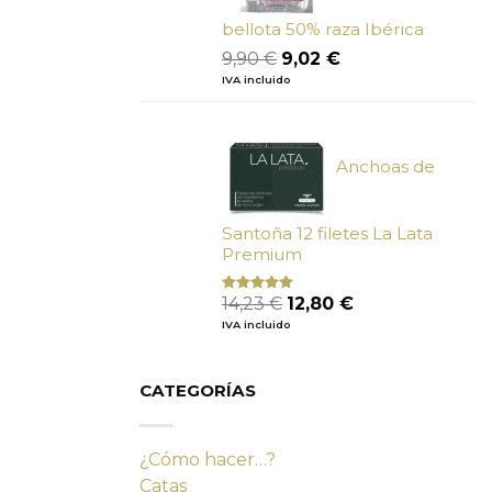
bellota 50% raza Ibérica
El
El
9,90
€
9,02
€
precio
precio
IVA incluido
original
actual
era:
es:
9,90 €.
9,02 €.
Anchoas de
Santoña 12 filetes La Lata
Premium
El
El
14,23
€
12,80
€
Valorado
con
4.80
precio
precio
IVA incluido
de 5
original
actual
era:
es:
14,23 €.
12,80 €.
CATEGORÍAS
¿Cómo hacer…?
Catas