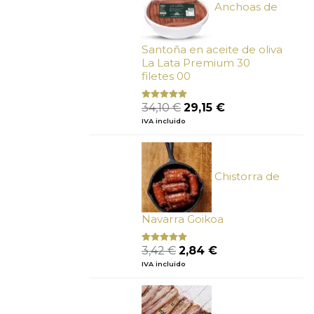
Anchoas de
Santoña en aceite de oliva
La Lata Premium 30
filetes 00
El
El
34,10
€
29,15
€
Valorado
con
4.89
precio
precio
IVA incluido
de 5
original
actual
era:
es:
34,10 €.
29,15 €.
Chistorra de
Navarra Goikoa
El
El
3,42
€
2,84
€
Valorado
con
4.75
precio
precio
IVA incluido
de 5
original
actual
era:
es:
3,42 €.
2,84 €.