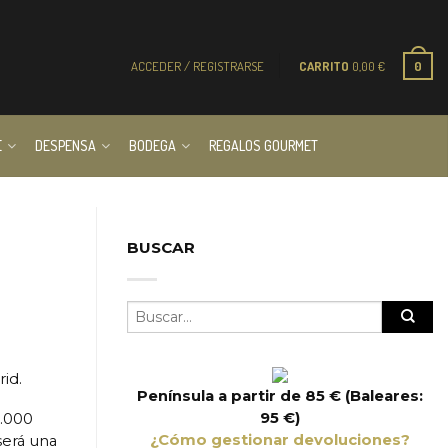
ACCEDER / REGISTRARSE
CARRITO
0,00
€
0
E
DESPENSA
BODEGA
REGALOS GOURMET
BUSCAR
id.
Península a partir de 85 € (Baleares:
95 €)
8.000
¿Cómo gestionar devoluciones?
erá una