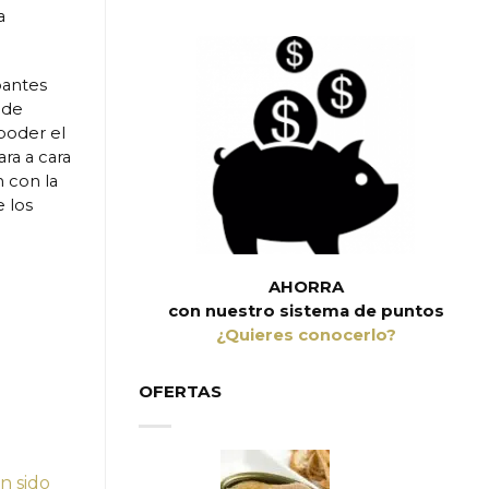
a
ipantes
 de
poder el
ra a cara
n con la
e los
AHORRA
con nuestro sistema de puntos
¿Quieres conocerlo?
OFERTAS
n sido