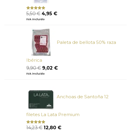
El
El
5,50
€
4,95
€
Valorado
con
5.00
de
precio
precio
IVA incluido
5
original
actual
era:
es:
5,50 €.
4,95 €.
Paleta de bellota 50% raza
Ibérica
El
El
9,90
€
9,02
€
precio
precio
IVA incluido
original
actual
era:
es:
9,90 €.
9,02 €.
Anchoas de Santoña 12
filetes La Lata Premium
El
El
14,23
€
12,80
€
Valorado
con
4.80