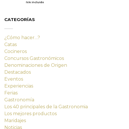
precio
precio
IVA incluido
de 5
original
actual
era:
es:
14,23 €.
12,80 €.
CATEGORÍAS
¿Cómo hacer…?
Catas
Cocineros
Concursos Gastronómicos
Denominaciones de Origen
Destacados
Eventos
Experiencias
Ferias
Gastronomía
Los 40 principales de la Gastronomia
Los mejores productos
Maridajes
Noticias