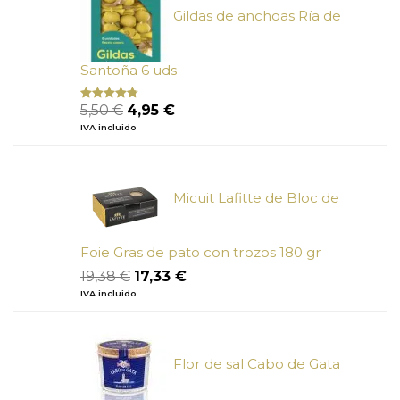
Gildas de anchoas Ría de
Santoña 6 uds
El
El
5,50
€
4,95
€
Valorado
con
4.50
precio
precio
IVA incluido
de 5
original
actual
era:
es:
5,50 €.
4,95 €.
Micuit Lafitte de Bloc de
Foie Gras de pato con trozos 180 gr
El
El
19,38
€
17,33
€
precio
precio
IVA incluido
original
actual
era:
es:
19,38 €.
17,33 €.
Flor de sal Cabo de Gata