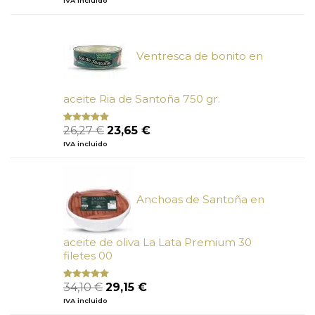
IVA incluido
de 5
original
actual
era:
es:
6,66 €.
6,00 €.
Ventresca de bonito en
aceite Ria de Santoña 750 gr.
El
El
26,27
€
23,65
€
Valorado
con
5.00
de
precio
precio
IVA incluido
5
original
actual
era:
es:
26,27 €.
23,65 €.
Anchoas de Santoña en
aceite de oliva La Lata Premium 30
filetes 00
El
El
34,10
€
29,15
€
Valorado
con
4.89
precio
precio
IVA incluido
de 5
original
actual