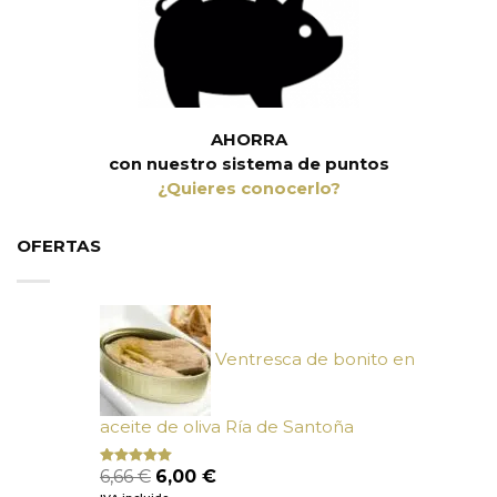
AHORRA
con nuestro sistema de puntos
¿Quieres conocerlo?
OFERTAS
Ventresca de bonito en
aceite de oliva Ría de Santoña
El
El
6,66
€
6,00
€
Valorado
con
4.80
precio
precio