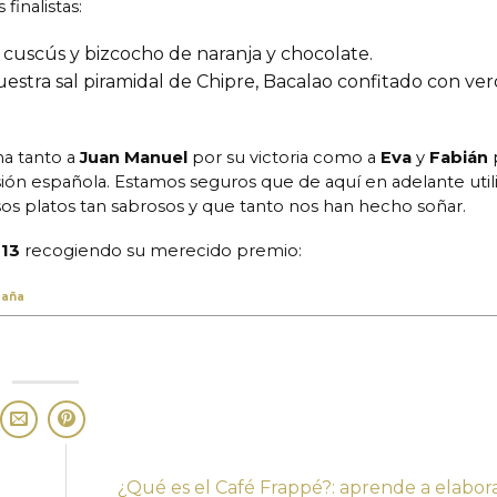
finalistas:
 cuscús y bizcocho de naranja y chocolate.
estra sal piramidal de Chipre, Bacalao confitado con ver
a tanto a
Juan Manuel
por su victoria como a
Eva
y
Fabián
visión española. Estamos seguros que de aquí en adelante util
s platos tan sabrosos y que tanto nos han hecho soñar.
013
recogiendo su merecido premio:
paña
¿Qué es el Café Frappé?: aprende a elabor