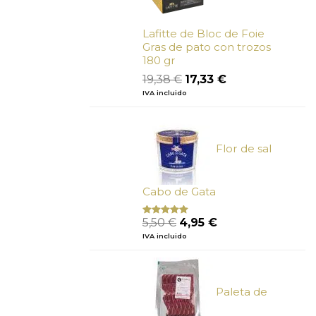
Lafitte de Bloc de Foie
Gras de pato con trozos
180 gr
El
El
19,38
€
17,33
€
precio
precio
IVA incluido
original
actual
era:
es:
19,38 €.
17,33 €.
Flor de sal
Cabo de Gata
El
El
5,50
€
4,95
€
Valorado
con
5.00
de
precio
precio
IVA incluido
5
original
actual
era:
es:
5,50 €.
4,95 €.
Paleta de