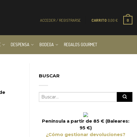
ACCEDER / REGISTRARSE
CARRITO
0,00
€
0
E
DESPENSA
BODEGA
REGALOS GOURMET
BUSCAR
 de
Península a partir de 85 € (Baleares:
95 €)
¿Cómo gestionar devoluciones?