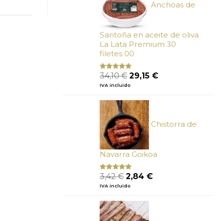
Anchoas de
Santoña en aceite de oliva
La Lata Premium 30
filetes 00
El
El
34,10
€
29,15
€
Valorado
con
4.89
precio
precio
IVA incluido
de 5
original
actual
era:
es:
34,10 €.
29,15 €.
Chistorra de
Navarra Goikoa
El
El
3,42
€
2,84
€
Valorado
con
4.75
precio
precio
IVA incluido
de 5
original
actual
era:
es:
3,42 €.
2,84 €.