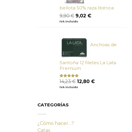
bellota 50% raza Ibérica
El
El
9,90
€
9,02
€
precio
precio
IVA incluido
original
actual
era:
es:
9,90 €.
9,02 €.
Anchoas de
Santoña 12 filetes La Lata
Premium
El
El
14,23
€
12,80
€
Valorado
con
4.80
precio
precio
IVA incluido
de 5
original
actual
era:
es:
14,23 €.
12,80 €.
CATEGORÍAS
¿Cómo hacer…?
Catas