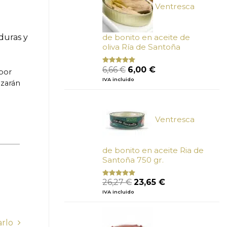
Ventresca
duras y
de bonito en aceite de
oliva Ría de Santoña
El
El
6,66
€
6,00
€
Valorado
por
con
4.80
precio
precio
IVA incluido
de 5
izarán
original
actual
era:
es:
6,66 €.
6,00 €.
Ventresca
de bonito en aceite Ria de
Santoña 750 gr.
El
El
26,27
€
23,65
€
Valorado
con
5.00
de
precio
precio
IVA incluido
5
original
actual
era:
es:
26,27 €.
23,65 €.
arlo