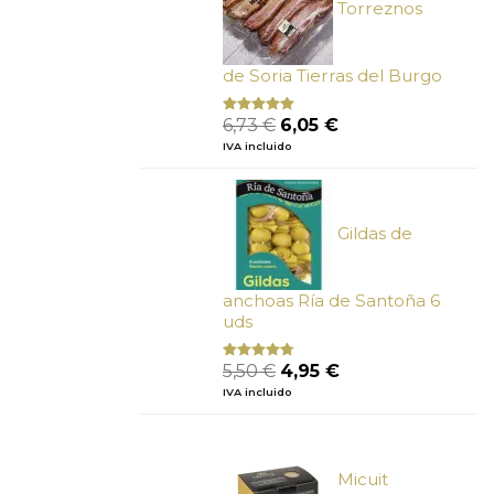
Torreznos
de Soria Tierras del Burgo
El
El
6,73
€
6,05
€
Valorado
con
5.00
de
precio
precio
IVA incluido
5
original
actual
era:
es:
6,73 €.
6,05 €.
Gildas de
anchoas Ría de Santoña 6
uds
El
El
5,50
€
4,95
€
Valorado
con
4.50
precio
precio
IVA incluido
de 5
original
actual
era:
es:
5,50 €.
4,95 €.
Micuit