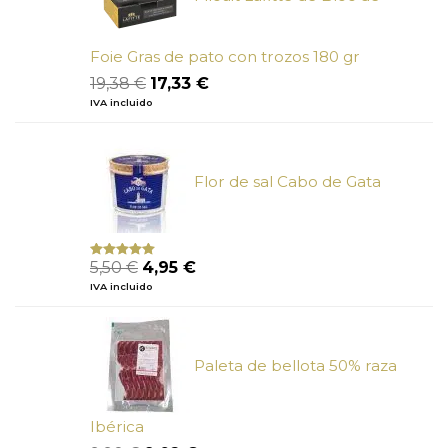
Foie Gras de pato con trozos 180 gr
El
El
19,38
€
17,33
€
precio
precio
IVA incluido
original
actual
era:
es:
19,38 €.
17,33 €.
Flor de sal Cabo de Gata
El
El
5,50
€
4,95
€
Valorado
con
5.00
de
precio
precio
IVA incluido
5
original
actual
era:
es:
5,50 €.
4,95 €.
Paleta de bellota 50% raza
Ibérica