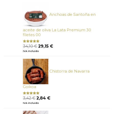
era:
es:
26,27 €.
23,65 €.
Anchoas de Santoña en
aceite de oliva La Lata Premium 30
filetes 00
El
El
34,10
€
29,15
€
Valorado
con
4.89
precio
precio
IVA incluido
de 5
original
actual
era:
es:
34,10 €.
29,15 €.
Chistorra de Navarra
Goikoa
El
El
3,42
€
2,84
€
Valorado
con
4.75
precio
precio
IVA incluido
de 5
original
actual
era:
es: