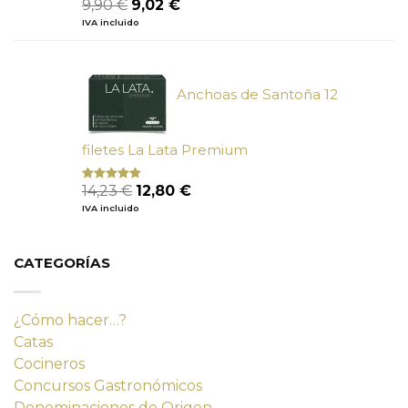
El
El
9,90
€
9,02
€
precio
precio
IVA incluido
original
actual
era:
es:
9,90 €.
9,02 €.
Anchoas de Santoña 12
filetes La Lata Premium
El
El
14,23
€
12,80
€
Valorado
con
4.80
precio
precio
IVA incluido
de 5
original
actual
era:
es:
14,23 €.
12,80 €.
CATEGORÍAS
¿Cómo hacer…?
Catas
Cocineros
Concursos Gastronómicos
Denominaciones de Origen