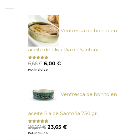
Ventresca de bonito en
aceite de oliva Ría de Santoña
El
El
6,66
€
6,00
€
Valorado
con
4.80
precio
precio
IVA incluido
de 5
original
actual
era:
es:
6,66 €.
6,00 €.
Ventresca de bonito en
aceite Ria de Santoña 750 gr.
El
El
26,27
€
23,65
€
Valorado
con
5.00
de
precio
precio
IVA incluido
5
original
actual