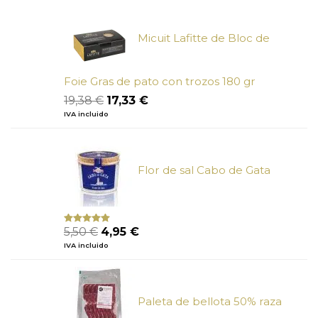
era:
es:
5,50 €.
4,95 €.
Micuit Lafitte de Bloc de
Foie Gras de pato con trozos 180 gr
El
El
19,38
€
17,33
€
precio
precio
IVA incluido
original
actual
era:
es:
19,38 €.
17,33 €.
Flor de sal Cabo de Gata
El
El
5,50
€
4,95
€
Valorado
con
5.00
de
precio
precio
IVA incluido
5
original
actual
era:
es:
5,50 €.
4,95 €.
Paleta de bellota 50% raza