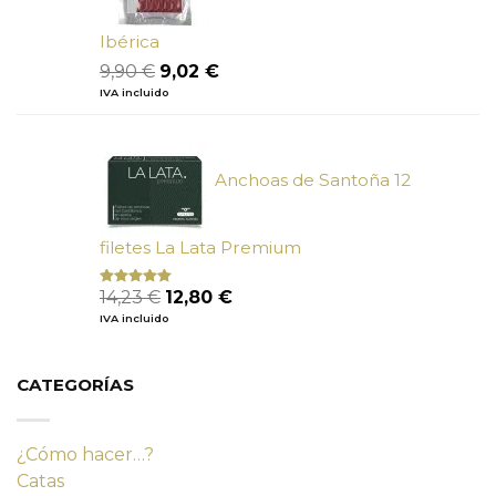
Ibérica
El
El
9,90
€
9,02
€
precio
precio
IVA incluido
original
actual
era:
es:
9,90 €.
9,02 €.
Anchoas de Santoña 12
filetes La Lata Premium
El
El
14,23
€
12,80
€
Valorado
con
4.80
precio
precio
IVA incluido
de 5
original
actual
era:
es:
14,23 €.
12,80 €.
CATEGORÍAS
¿Cómo hacer…?
Catas