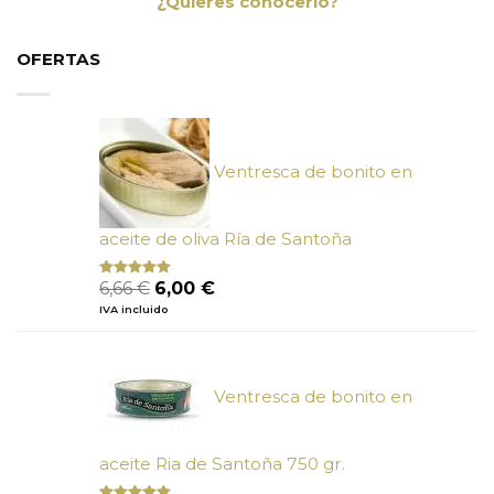
¿Quieres conocerlo?
OFERTAS
Ventresca de bonito en
aceite de oliva Ría de Santoña
El
El
6,66
€
6,00
€
Valorado
con
4.80
precio
precio
IVA incluido
de 5
original
actual
era:
es:
6,66 €.
6,00 €.
Ventresca de bonito en
aceite Ria de Santoña 750 gr.