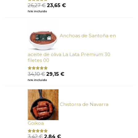
El
El
26,27
€
23,65
€
Valorado
con
5.00
de
precio
precio
IVA incluido
5
original
actual
era:
es:
26,27 €.
23,65 €.
Anchoas de Santoña en
aceite de oliva La Lata Premium 30
filetes 00
El
El
34,10
€
29,15
€
Valorado
con
4.89
precio
precio
IVA incluido
de 5
original
actual
era:
es:
34,10 €.
29,15 €.
Chistorra de Navarra
Goikoa
El
El
3,42
€
2,84
€
Valorado