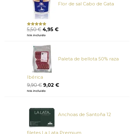
Flor de sal Cabo de Gata
El
El
5,50
€
4,95
€
Valorado
con
5.00
de
precio
precio
IVA incluido
5
original
actual
era:
es:
5,50 €.
4,95 €.
Paleta de bellota 50% raza
Ibérica
El
El
9,90
€
9,02
€
precio
precio
IVA incluido
original
actual
era:
es:
9,90 €.
9,02 €.
Anchoas de Santoña 12
filetes La Lata Premium