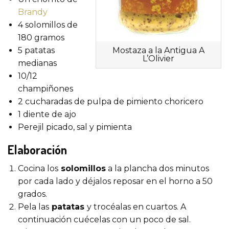
Brandy
4 solomillos de
180 gramos
5 patatas
Mostaza a la Antigua A
L’Olivier
medianas
10/12
champiñones
2 cucharadas de pulpa de pimiento choricero
1 diente de ajo
Perejil picado, sal y pimienta
E
laboración
Cocina los
solomillos
a la plancha dos minutos
por cada lado y déjalos reposar en el horno a 50
grados.
Pela las
patatas
y trocéalas en cuartos. A
continuación cuécelas con un poco de sal.