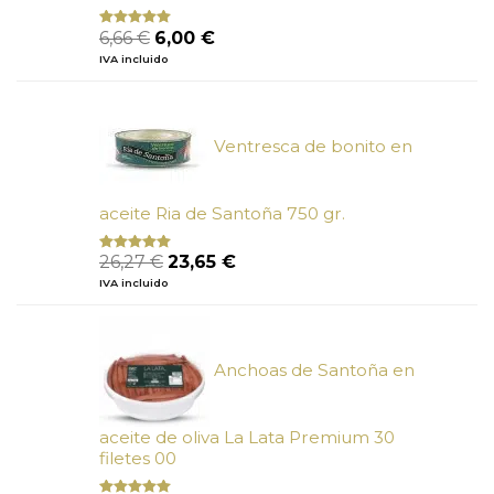
El
El
6,66
€
6,00
€
Valorado
con
4.80
precio
precio
IVA incluido
de 5
original
actual
era:
es:
6,66 €.
6,00 €.
Ventresca de bonito en
aceite Ria de Santoña 750 gr.
El
El
26,27
€
23,65
€
Valorado
con
5.00
de
precio
precio
IVA incluido
5
original
actual
era:
es:
26,27 €.
23,65 €.
Anchoas de Santoña en
aceite de oliva La Lata Premium 30
filetes 00