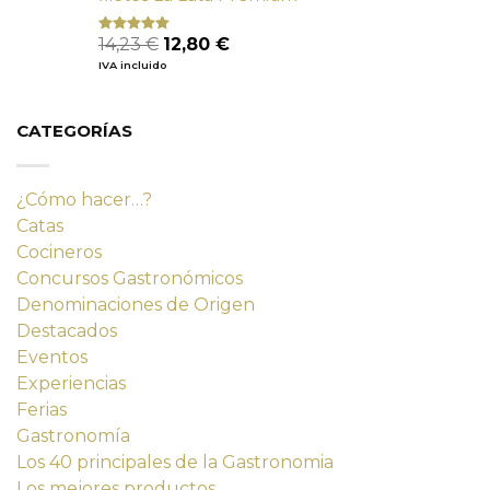
El
El
14,23
€
12,80
€
Valorado
con
4.80
precio
precio
IVA incluido
de 5
original
actual
era:
es:
14,23 €.
12,80 €.
CATEGORÍAS
¿Cómo hacer…?
Catas
Cocineros
Concursos Gastronómicos
Denominaciones de Origen
Destacados
Eventos
Experiencias
Ferias
Gastronomía
Los 40 principales de la Gastronomia
Los mejores productos