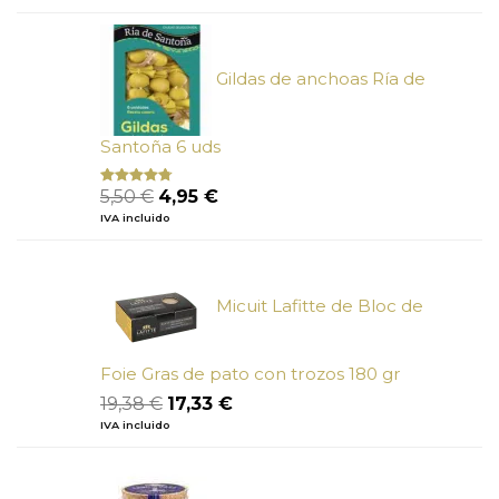
original
actual
era:
es:
6,73 €.
6,05 €.
Gildas de anchoas Ría de
Santoña 6 uds
El
El
5,50
€
4,95
€
Valorado
con
4.50
precio
precio
IVA incluido
de 5
original
actual
era:
es:
5,50 €.
4,95 €.
Micuit Lafitte de Bloc de
Foie Gras de pato con trozos 180 gr
El
El
19,38
€
17,33
€
precio
precio
IVA incluido
original
actual
era:
es:
19,38 €.
17,33 €.