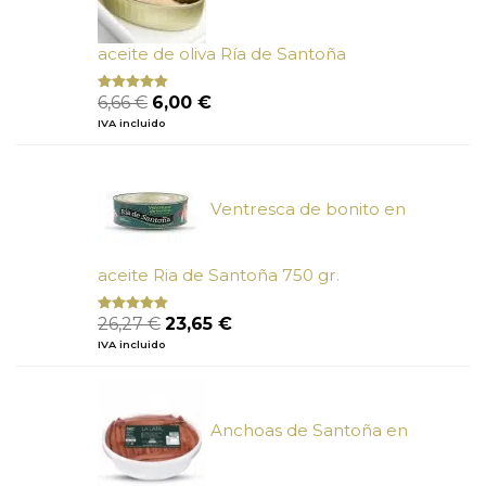
aceite de oliva Ría de Santoña
El
El
6,66
€
6,00
€
Valorado
con
4.80
precio
precio
IVA incluido
de 5
original
actual
era:
es:
6,66 €.
6,00 €.
Ventresca de bonito en
aceite Ria de Santoña 750 gr.
El
El
26,27
€
23,65
€
Valorado
con
5.00
de
precio
precio
IVA incluido
5
original
actual
era:
es:
26,27 €.
23,65 €.
Anchoas de Santoña en