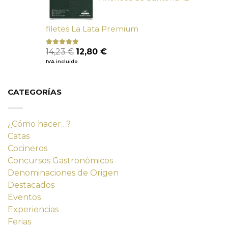
filetes La Lata Premium
El
El
14,23
€
12,80
€
Valorado
con
4.80
precio
precio
IVA incluido
de 5
original
actual
era:
es:
14,23 €.
12,80 €.
CATEGORÍAS
¿Cómo hacer…?
Catas
Cocineros
Concursos Gastronómicos
Denominaciones de Origen
Destacados
Eventos
Experiencias
Ferias