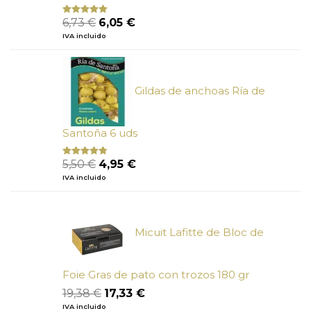
El
El
6,73
€
6,05
€
Valorado
con
5.00
de
precio
precio
IVA incluido
5
original
actual
era:
es:
6,73 €.
6,05 €.
Gildas de anchoas Ría de
Santoña 6 uds
El
El
5,50
€
4,95
€
Valorado
con
4.50
precio
precio
IVA incluido
de 5
original
actual
era:
es:
5,50 €.
4,95 €.
Micuit Lafitte de Bloc de
Foie Gras de pato con trozos 180 gr
El
El
19,38
€
17,33
€
precio
precio
IVA incluido