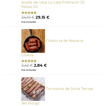
aceite de oliva La Lata Premium 30
filetes 00
El
El
34,10
€
29,15
€
Valorado
con
4.89
precio
precio
IVA incluido
de 5
original
actual
era:
es:
34,10 €.
29,15 €.
Chistorra de Navarra
Goikoa
El
El
3,42
€
2,84
€
Valorado
con
4.75
precio
precio
IVA incluido
de 5
original
actual
era:
es:
3,42 €.
2,84 €.
Torreznos de Soria Tierras
del Burgo