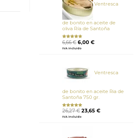
Ventresca
de bonito en aceite de
oliva Ría de Santoña
El
El
6,66
€
6,00
€
Valorado
con
4.80
precio
precio
IVA incluido
de 5
original
actual
era:
es:
6,66 €.
6,00 €.
Ventresca
de bonito en aceite Ria de
Santoña 750 gr.
El
El
26,27
€
23,65
€
Valorado
con
5.00
de
precio
precio
IVA incluido
5
original
actual
era:
es:
26,27 €.
23,65 €.