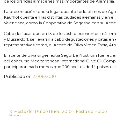
de los grandes almacenes más importantes de Alemania.
La presentación tendrá lugar durante todo el mes de Agos
Kaufhof cuenta en las distintas ciudades alemanas y en el
Valenciana, como la Cooperativa de Segorbe con su Acei
Cabe destacar que en 13 de los establecimientos más e
y Düsseldorf, se llevarán a cabo degustaciones y catas e
representativos como, el Aceite de Oliva Virgen Extra, Ar
El aceite de oliva virgen extra Segorbe Nostrum fue reci
del concurso Mediterranean International Olive Oil Compet
participaron nada menos que 200 aceites de 14 países dist
Publicado en
22/08/2010
Fiesta del Pulpo Bueu 2010 – Festa do Polbo
Bueu