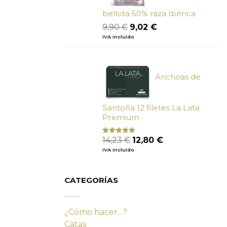
bellota 50% raza Ibérica
El
El
9,90
€
9,02
€
precio
precio
IVA incluido
original
actual
era:
es:
9,90 €.
9,02 €.
Anchoas de
Santoña 12 filetes La Lata
Premium
El
El
14,23
€
12,80
€
Valorado
con
4.80
precio
precio
IVA incluido
de 5
original
actual
era:
es:
14,23 €.
12,80 €.
CATEGORÍAS
¿Cómo hacer…?
Catas