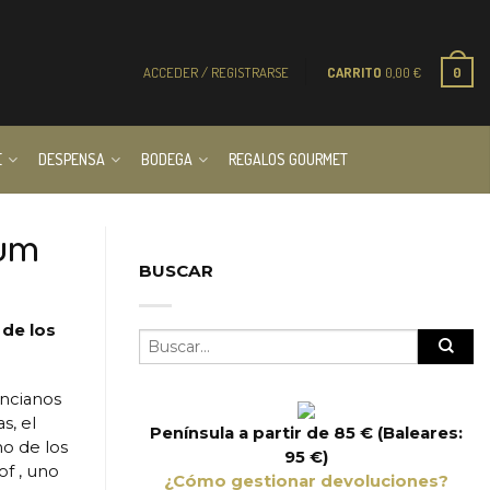
ACCEDER / REGISTRARSE
CARRITO
0,00
€
0
E
DESPENSA
BODEGA
REGALOS GOURMET
rum
BUSCAR
 de los
encianos
s, el
Península a partir de 85 € (Baleares:
no de los
95 €)
f , uno
¿Cómo gestionar devoluciones?