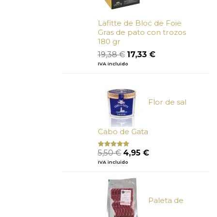
Lafitte de Bloc de Foie
Gras de pato con trozos
180 gr
El
El
19,38
€
17,33
€
precio
precio
IVA incluido
original
actual
era:
es:
19,38 €.
17,33 €.
Flor de sal
Cabo de Gata
El
El
5,50
€
4,95
€
Valorado
con
5.00
de
precio
precio
IVA incluido
5
original
actual
era:
es:
5,50 €.
4,95 €.
Paleta de