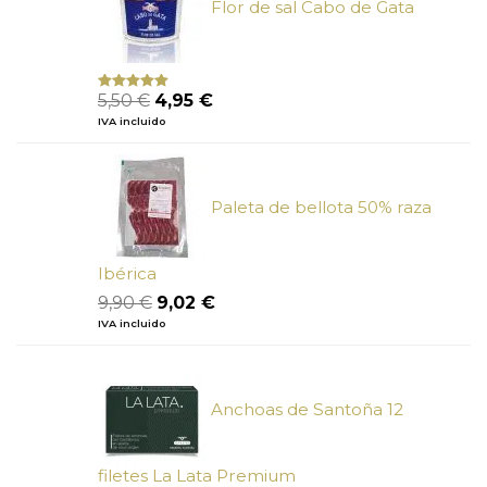
Flor de sal Cabo de Gata
El
El
5,50
€
4,95
€
Valorado
con
5.00
de
precio
precio
IVA incluido
5
original
actual
era:
es:
5,50 €.
4,95 €.
Paleta de bellota 50% raza
Ibérica
El
El
9,90
€
9,02
€
precio
precio
IVA incluido
original
actual
era:
es:
9,90 €.
9,02 €.
Anchoas de Santoña 12
filetes La Lata Premium