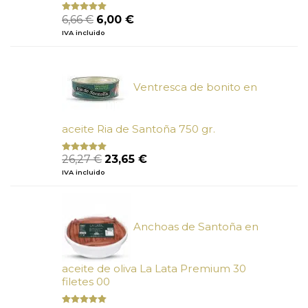
El
El
6,66
€
6,00
€
Valorado
con
4.80
precio
precio
IVA incluido
de 5
original
actual
era:
es:
6,66 €.
6,00 €.
Ventresca de bonito en
aceite Ria de Santoña 750 gr.
El
El
26,27
€
23,65
€
Valorado
con
5.00
de
precio
precio
IVA incluido
5
original
actual
era:
es:
26,27 €.
23,65 €.
Anchoas de Santoña en
aceite de oliva La Lata Premium 30
filetes 00