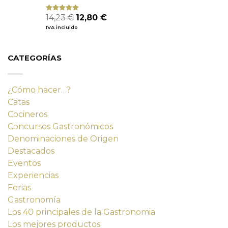
El
El
14,23
€
12,80
€
Valorado
con
4.80
precio
precio
IVA incluido
de 5
original
actual
era:
es:
14,23 €.
12,80 €.
CATEGORÍAS
¿Cómo hacer…?
Catas
Cocineros
Concursos Gastronómicos
Denominaciones de Origen
Destacados
Eventos
Experiencias
Ferias
Gastronomía
Los 40 principales de la Gastronomia
Los mejores productos