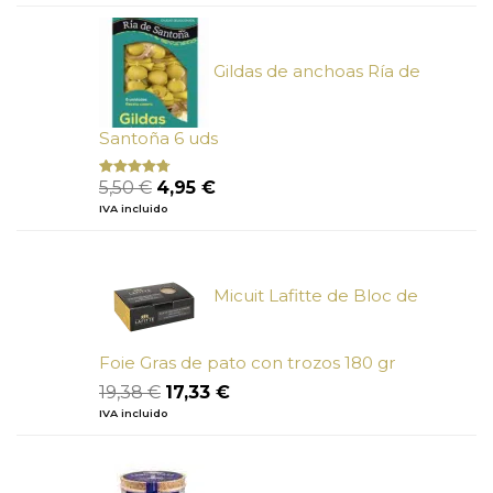
original
actual
era:
es:
6,73 €.
6,05 €.
Gildas de anchoas Ría de
Santoña 6 uds
El
El
5,50
€
4,95
€
Valorado
con
4.50
precio
precio
IVA incluido
de 5
original
actual
era:
es:
5,50 €.
4,95 €.
Micuit Lafitte de Bloc de
Foie Gras de pato con trozos 180 gr
El
El
19,38
€
17,33
€
precio
precio
IVA incluido
original
actual
era:
es:
19,38 €.
17,33 €.