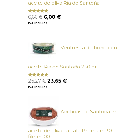
aceite de oliva Ría de Santoña
El
El
6,66
€
6,00
€
Valorado
con
4.80
precio
precio
IVA incluido
de 5
original
actual
era:
es:
6,66 €.
6,00 €.
Ventresca de bonito en
aceite Ria de Santoña 750 gr.
El
El
26,27
€
23,65
€
Valorado
con
5.00
de
precio
precio
IVA incluido
5
original
actual
era:
es:
26,27 €.
23,65 €.
Anchoas de Santoña en
aceite de oliva La Lata Premium 30
filetes 00