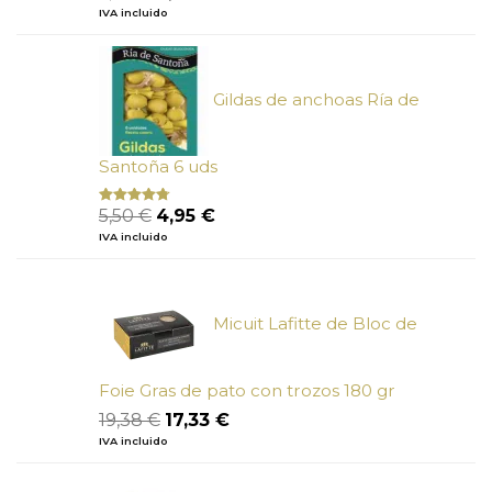
con
5.00
de
precio
precio
IVA incluido
5
original
actual
era:
es:
6,73 €.
6,05 €.
Gildas de anchoas Ría de
Santoña 6 uds
El
El
5,50
€
4,95
€
Valorado
con
4.50
precio
precio
IVA incluido
de 5
original
actual
era:
es:
5,50 €.
4,95 €.
Micuit Lafitte de Bloc de
Foie Gras de pato con trozos 180 gr
El
El
19,38
€
17,33
€
precio
precio
IVA incluido
original
actual
era:
es: