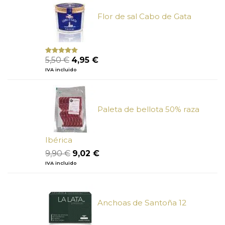
19,38 €.
17,33 €.
Flor de sal Cabo de Gata
El
El
5,50
€
4,95
€
Valorado
con
5.00
de
precio
precio
IVA incluido
5
original
actual
era:
es:
5,50 €.
4,95 €.
Paleta de bellota 50% raza
Ibérica
El
El
9,90
€
9,02
€
precio
precio
IVA incluido
original
actual
era:
es:
9,90 €.
9,02 €.
Anchoas de Santoña 12