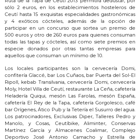
Ruta de la Tapa de Ceutí 2013 permitirá dedustar, por
sólo 2 euros, en los establecimientos hosteleros de
Ceutí hasta 15 exquisitas especialidades gastronómicas
y 4 exóticos cócteles, además de la opción de
participar en un concurso que sortea un premio de
500 euros y otro de 260 euros para quienes consuman
todas las tapas y cócteles, así como siete premios en
especie donados por otras tantas empresas para
aquellos que consuman un mínimo de 10.
Los locales participantes son la cervecería Domi,
confitería Glaccé, bar Los Cuñaos, bar Puerta del Sol-El
Ripoll, kebab Transilvania, cervecería Domi, cervecería
Moly, Hotel Villa de Ceutí, restaurante La Ceña, cafetería
Heladería Quiqui, mesón Las Farolas, mesón España,
cafetería El Rey de la Tapa, cafetería Gorgolesco, café
bar Orígenes, Ático Pub y la Tetería el Susurro del agua.
Los patrocinadores, Exclusivas Diper, Talleres Pedro y
Manolo, y Cosas, Ceutíbike, Aliminter, Conservas
Martínez García y Almacenes Coalimar, Complejo
Deportivo José Antonio Camacho y Estrella de