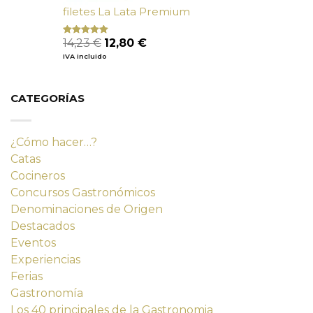
filetes La Lata Premium
El
El
14,23
€
12,80
€
Valorado
con
4.80
precio
precio
IVA incluido
de 5
original
actual
era:
es:
14,23 €.
12,80 €.
CATEGORÍAS
¿Cómo hacer…?
Catas
Cocineros
Concursos Gastronómicos
Denominaciones de Origen
Destacados
Eventos
Experiencias
Ferias
Gastronomía
Los 40 principales de la Gastronomia