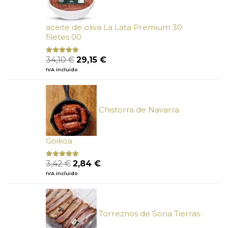
aceite de oliva La Lata Premium 30
filetes 00
El
El
34,10
€
29,15
€
Valorado
con
4.89
precio
precio
IVA incluido
de 5
original
actual
era:
es:
34,10 €.
29,15 €.
Chistorra de Navarra
Goikoa
El
El
3,42
€
2,84
€
Valorado
con
4.75
precio
precio
IVA incluido
de 5
original
actual
era:
es:
3,42 €.
2,84 €.
Torreznos de Soria Tierras