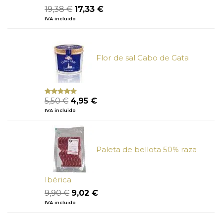
El
El
19,38
€
17,33
€
precio
precio
IVA incluido
original
actual
era:
es:
19,38 €.
17,33 €.
Flor de sal Cabo de Gata
El
El
5,50
€
4,95
€
Valorado
con
5.00
de
precio
precio
IVA incluido
5
original
actual
era:
es:
5,50 €.
4,95 €.
Paleta de bellota 50% raza
Ibérica
El
El
9,90
€
9,02
€
precio
precio
IVA incluido
original
actual
era:
es: