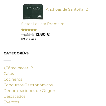
9,90 €.
9,02 €.
Anchoas de Santoña 12
filetes La Lata Premium
El
El
14,23
€
12,80
€
Valorado
con
4.80
precio
precio
IVA incluido
de 5
original
actual
era:
es:
14,23 €.
12,80 €.
CATEGORÍAS
¿Cómo hacer…?
Catas
Cocineros
Concursos Gastronómicos
Denominaciones de Origen
Destacados
Eventos