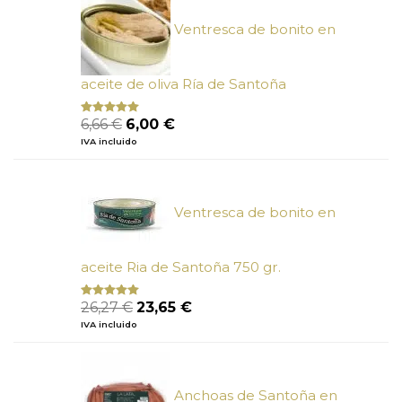
Ventresca de bonito en
aceite de oliva Ría de Santoña
El
El
6,66
€
6,00
€
Valorado
con
4.80
precio
precio
IVA incluido
de 5
original
actual
era:
es:
6,66 €.
6,00 €.
Ventresca de bonito en
aceite Ria de Santoña 750 gr.
El
El
26,27
€
23,65
€
Valorado
con
5.00
de
precio
precio
IVA incluido
5
original
actual
era:
es:
26,27 €.
23,65 €.
Anchoas de Santoña en