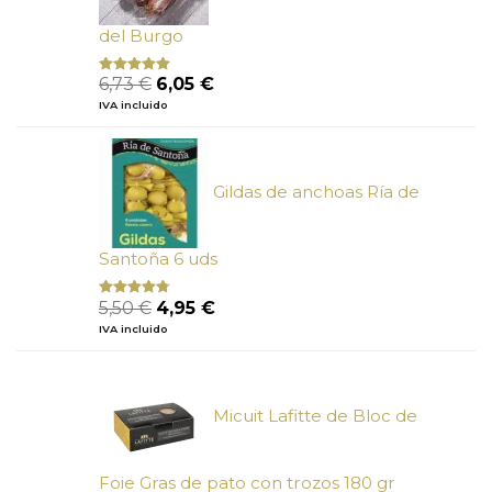
del Burgo
El
El
6,73
€
6,05
€
Valorado
con
5.00
de
precio
precio
IVA incluido
5
original
actual
era:
es:
6,73 €.
6,05 €.
Gildas de anchoas Ría de
Santoña 6 uds
El
El
5,50
€
4,95
€
Valorado
con
4.50
precio
precio
IVA incluido
de 5
original
actual
era:
es:
5,50 €.
4,95 €.
Micuit Lafitte de Bloc de
Foie Gras de pato con trozos 180 gr