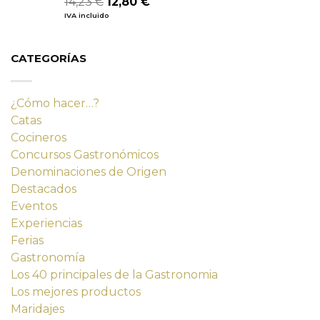
14,23
€
12,80
€
Valorado
con
4.80
precio
precio
IVA incluido
de 5
original
actual
era:
es:
14,23 €.
12,80 €.
CATEGORÍAS
¿Cómo hacer…?
Catas
Cocineros
Concursos Gastronómicos
Denominaciones de Origen
Destacados
Eventos
Experiencias
Ferias
Gastronomía
Los 40 principales de la Gastronomia
Los mejores productos
Maridajes