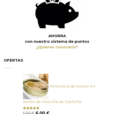
AHORRA
con nuestro sistema de puntos
¿Quieres conocerlo?
OFERTAS
Ventresca de bonito en
aceite de oliva Ría de Santoña
El
El
6,66
€
6,00
€
Valorado