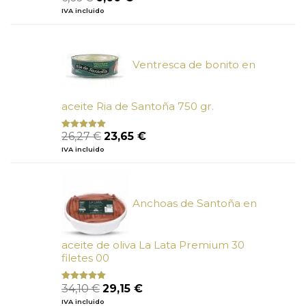
con
4.80
precio
precio
IVA incluido
de 5
original
actual
era:
es:
6,66 €.
6,00 €.
Ventresca de bonito en
aceite Ria de Santoña 750 gr.
El
El
26,27
€
23,65
€
Valorado
con
5.00
de
precio
precio
IVA incluido
5
original
actual
era:
es:
26,27 €.
23,65 €.
Anchoas de Santoña en
aceite de oliva La Lata Premium 30
filetes 00
El
El
34,10
€
29,15
€
Valorado
con
4.89
precio
precio
IVA incluido
de 5