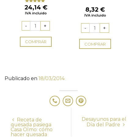
24,14
€
Valorado
8,32
€
con
5.00
de
IVA incluido
5
IVA incluido
COMPRAR
COMPRAR
Publicado en
18/03/2014
Desayunos para el
Receta de
quesada pasiega
Día del Padre
Casa Olmo: cómo
hacer quesada