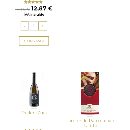
El
El
12,87
€
Valorado
14,30
€
con
5.00
de
precio
precio
IVA incluido
5
original
actual
era:
es:
14,30 €.
12,87 €.
COMPRAR
Txakoli Zura
Jamón de Pato curado
Lafitte