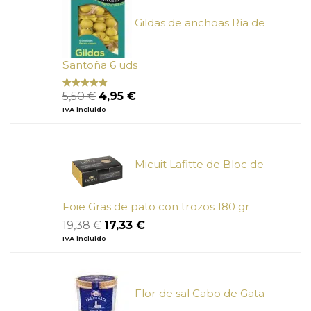
6,73 €.
6,05 €.
Gildas de anchoas Ría de
Santoña 6 uds
El
El
5,50
€
4,95
€
Valorado
con
4.50
precio
precio
IVA incluido
de 5
original
actual
era:
es:
5,50 €.
4,95 €.
Micuit Lafitte de Bloc de
Foie Gras de pato con trozos 180 gr
El
El
19,38
€
17,33
€
precio
precio
IVA incluido
original
actual
era:
es:
19,38 €.
17,33 €.
Flor de sal Cabo de Gata