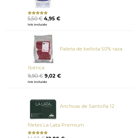
El
El
5,50
€
4,95
€
Valorado
con
5.00
de
precio
precio
IVA incluido
5
original
actual
era:
es:
5,50 €.
4,95 €.
Paleta de bellota 50% raza
Ibérica
El
El
9,90
€
9,02
€
precio
precio
IVA incluido
original
actual
era:
es:
9,90 €.
9,02 €.
Anchoas de Santoña 12
filetes La Lata Premium
El
El