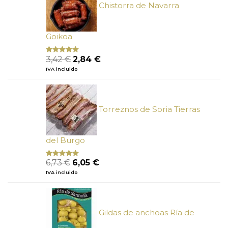
Chistorra de Navarra
Goikoa
El
El
3,42
€
2,84
€
Valorado
con
4.75
precio
precio
IVA incluido
de 5
original
actual
era:
es:
3,42 €.
2,84 €.
Torreznos de Soria Tierras
del Burgo
El
El
6,73
€
6,05
€
Valorado
con
5.00
de
precio
precio
IVA incluido
5
original
actual
era:
es:
6,73 €.
6,05 €.
Gildas de anchoas Ría de