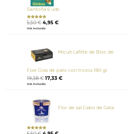
Santoña 6 uds
El
El
5,50
€
4,95
€
Valorado
con
4.50
precio
precio
IVA incluido
de 5
original
actual
era:
es:
5,50 €.
4,95 €.
Micuit Lafitte de Bloc de
Foie Gras de pato con trozos 180 gr
El
El
19,38
€
17,33
€
precio
precio
IVA incluido
original
actual
era:
es:
19,38 €.
17,33 €.
Flor de sal Cabo de Gata
El
El
5,50
€
4,95
€
Valorado