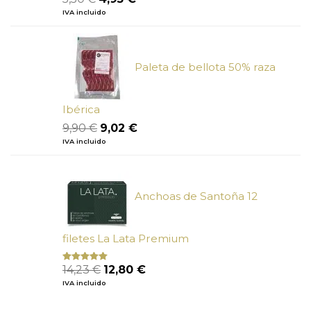
con
5.00
de
precio
precio
IVA incluido
5
original
actual
era:
es:
5,50 €.
4,95 €.
Paleta de bellota 50% raza
Ibérica
El
El
9,90
€
9,02
€
precio
precio
IVA incluido
original
actual
era:
es:
9,90 €.
9,02 €.
Anchoas de Santoña 12
filetes La Lata Premium
El
El
14,23
€
12,80
€
Valorado
con
4.80
precio
precio
IVA incluido
de 5
original
actual
era:
es: