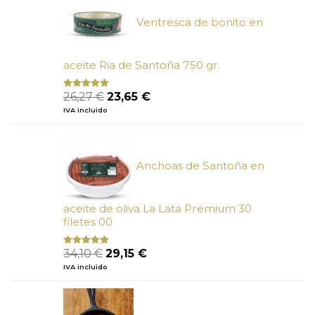
6,66 €.
6,00 €.
Ventresca de bonito en
aceite Ria de Santoña 750 gr.
El
El
26,27
€
23,65
€
Valorado
con
5.00
de
precio
precio
IVA incluido
5
original
actual
era:
es:
26,27 €.
23,65 €.
Anchoas de Santoña en
aceite de oliva La Lata Premium 30
filetes 00
El
El
34,10
€
29,15
€
Valorado
con
4.89
precio
precio
IVA incluido
de 5
original
actual
era:
es:
34,10 €.
29,15 €.