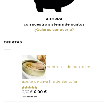
AHORRA
con nuestro sistema de puntos
¿Quieres conocerlo?
OFERTAS
Ventresca de bonito en
aceite de oliva Ría de Santoña
El
El
6,66
€
6,00
€
Valorado
con
4.80
precio
precio
IVA incluido
de 5
original
actual
era:
es: