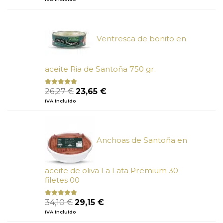
de 5
original
actual
era:
es:
6,66 €.
6,00 €.
Ventresca de bonito en
aceite Ria de Santoña 750 gr.
El
El
26,27
€
23,65
€
Valorado
con
5.00
de
precio
precio
IVA incluido
5
original
actual
era:
es:
26,27 €.
23,65 €.
Anchoas de Santoña en
aceite de oliva La Lata Premium 30
filetes 00
El
El
34,10
€
29,15
€
Valorado
con
4.89
precio
precio
IVA incluido
de 5
original
actual