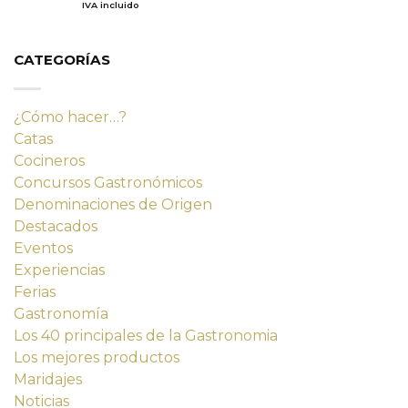
precio
precio
IVA incluido
de 5
original
actual
era:
es:
14,23 €.
12,80 €.
CATEGORÍAS
¿Cómo hacer…?
Catas
Cocineros
Concursos Gastronómicos
Denominaciones de Origen
Destacados
Eventos
Experiencias
Ferias
Gastronomía
Los 40 principales de la Gastronomia
Los mejores productos
Maridajes
Noticias