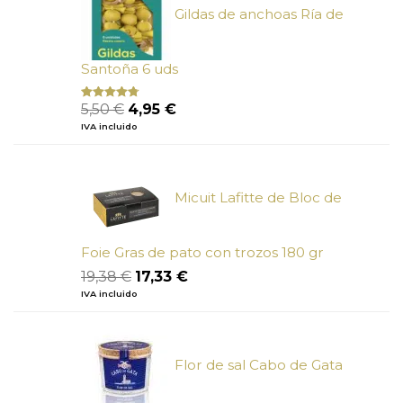
Gildas de anchoas Ría de
Santoña 6 uds
El
El
5,50
€
4,95
€
Valorado
con
4.50
precio
precio
IVA incluido
de 5
original
actual
era:
es:
5,50 €.
4,95 €.
Micuit Lafitte de Bloc de
Foie Gras de pato con trozos 180 gr
El
El
19,38
€
17,33
€
precio
precio
IVA incluido
original
actual
era:
es:
19,38 €.
17,33 €.
Flor de sal Cabo de Gata