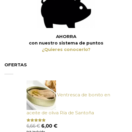
AHORRA
con nuestro sistema de puntos
¿Quieres conocerlo?
OFERTAS
Ventresca de bonito en
aceite de oliva Ría de Santoña
El
El
6,66
€
6,00
€
Valorado
con
4.80
precio
precio
IVA incluido