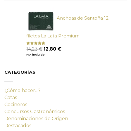
era:
es:
9,90 €.
9,02 €.
Anchoas de Santoña 12
filetes La Lata Premium
El
El
14,23
€
12,80
€
Valorado
con
4.80
precio
precio
IVA incluido
de 5
original
actual
era:
es:
14,23 €.
12,80 €.
CATEGORÍAS
¿Cómo hacer…?
Catas
Cocineros
Concursos Gastronómicos
Denominaciones de Origen
Destacados