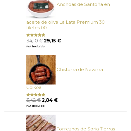
Anchoas de Santoña en
aceite de oliva La Lata Premium 30
filetes 00
El
El
34,10
€
29,15
€
Valorado
con
4.89
precio
precio
IVA incluido
de 5
original
actual
era:
es:
34,10 €.
29,15 €.
Chistorra de Navarra
Goikoa
El
El
3,42
€
2,84
€
Valorado
con
4.75
precio
precio
IVA incluido
de 5
original
actual
era:
es:
3,42 €.
2,84 €.
Torreznos de Soria Tierras