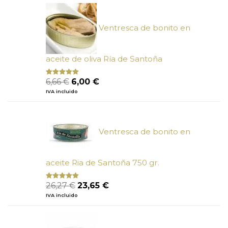
Ventresca de bonito en
aceite de oliva Ría de Santoña
El
El
6,66
€
6,00
€
Valorado
con
4.80
precio
precio
IVA incluido
de 5
original
actual
era:
es:
6,66 €.
6,00 €.
Ventresca de bonito en
aceite Ria de Santoña 750 gr.
El
El
26,27
€
23,65
€
Valorado
con
5.00
de
precio
precio
IVA incluido
5
original
actual
era:
es:
26,27 €.
23,65 €.