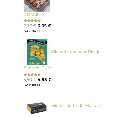
del Burgo
El
El
6,73
€
6,05
€
Valorado
con
5.00
de
precio
precio
IVA incluido
5
original
actual
era:
es:
6,73 €.
6,05 €.
Gildas de anchoas Ría de
Santoña 6 uds
El
El
5,50
€
4,95
€
Valorado
con
4.50
precio
precio
IVA incluido
de 5
original
actual
era:
es:
5,50 €.
4,95 €.
Micuit Lafitte de Bloc de