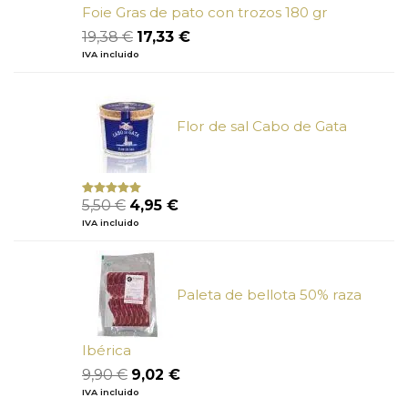
Foie Gras de pato con trozos 180 gr
El
El
19,38
€
17,33
€
precio
precio
IVA incluido
original
actual
era:
es:
19,38 €.
17,33 €.
Flor de sal Cabo de Gata
El
El
5,50
€
4,95
€
Valorado
con
5.00
de
precio
precio
IVA incluido
5
original
actual
era:
es:
5,50 €.
4,95 €.
Paleta de bellota 50% raza
Ibérica
El
El
9,90
€
9,02
€
precio
precio
IVA incluido
original
actual