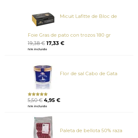
era:
es:
5,50 €.
4,95 €.
Micuit Lafitte de Bloc de
Foie Gras de pato con trozos 180 gr
El
El
19,38
€
17,33
€
precio
precio
IVA incluido
original
actual
era:
es:
19,38 €.
17,33 €.
Flor de sal Cabo de Gata
El
El
5,50
€
4,95
€
Valorado
con
5.00
de
precio
precio
IVA incluido
5
original
actual
era:
es:
5,50 €.
4,95 €.
Paleta de bellota 50% raza