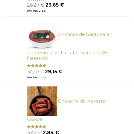
El
El
26,27
€
23,65
€
Valorado
con
5.00
de
precio
precio
IVA incluido
5
original
actual
era:
es:
26,27 €.
23,65 €.
Anchoas de Santoña en
aceite de oliva La Lata Premium 30
filetes 00
El
El
34,10
€
29,15
€
Valorado
con
4.89
precio
precio
IVA incluido
de 5
original
actual
era:
es:
34,10 €.
29,15 €.
Chistorra de Navarra
Goikoa
El
El
3,42
€
2,84
€
Valorado