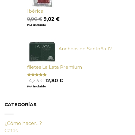
Ibérica
El
El
9,90
€
9,02
€
precio
precio
IVA incluido
original
actual
era:
es:
9,90 €.
9,02 €.
Anchoas de Santoña 12
filetes La Lata Premium
El
El
14,23
€
12,80
€
Valorado
con
4.80
precio
precio
IVA incluido
de 5
original
actual
era:
es:
14,23 €.
12,80 €.
CATEGORÍAS
¿Cómo hacer…?
Catas