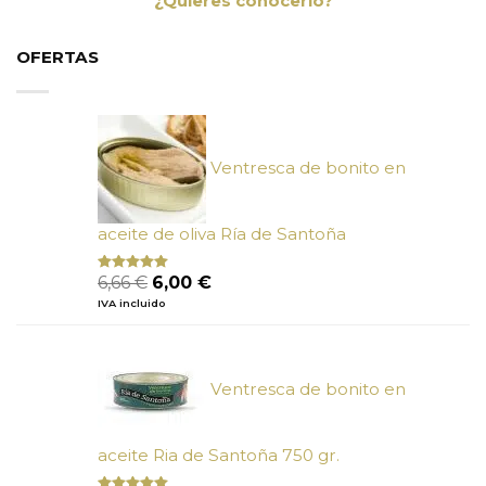
¿Quieres conocerlo?
OFERTAS
Ventresca de bonito en
aceite de oliva Ría de Santoña
El
El
6,66
€
6,00
€
Valorado
con
4.80
precio
precio
IVA incluido
de 5
original
actual
era:
es:
6,66 €.
6,00 €.
Ventresca de bonito en
aceite Ria de Santoña 750 gr.