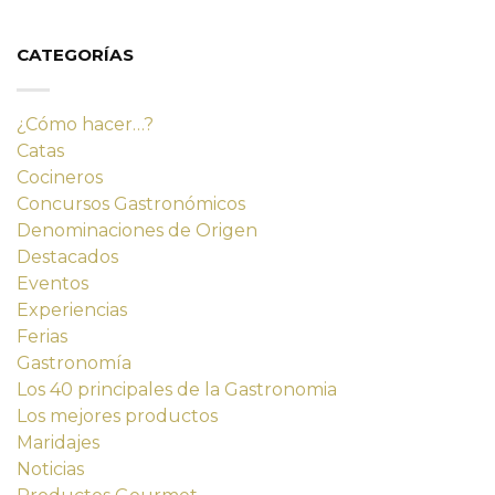
original
actual
era:
es:
14,23 €.
12,80 €.
CATEGORÍAS
¿Cómo hacer…?
Catas
Cocineros
Concursos Gastronómicos
Denominaciones de Origen
Destacados
Eventos
Experiencias
Ferias
Gastronomía
Los 40 principales de la Gastronomia
Los mejores productos
Maridajes
Noticias