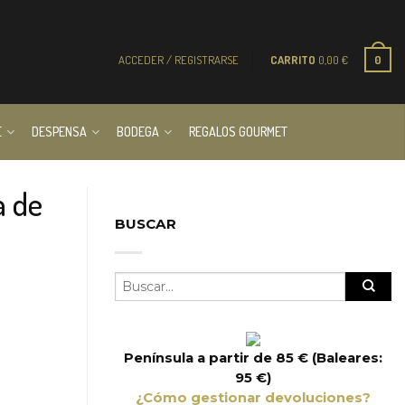
ACCEDER / REGISTRARSE
CARRITO
0,00
€
0
E
DESPENSA
BODEGA
REGALOS GOURMET
a de
BUSCAR
Península a partir de 85 € (Baleares:
95 €)
¿Cómo gestionar devoluciones?