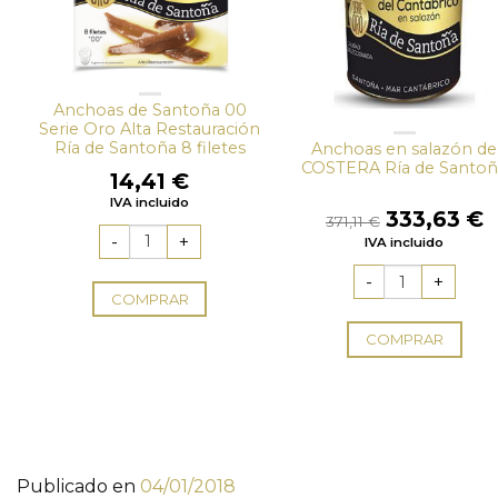
Anchoas de Santoña 00
Serie Oro Alta Restauración
Ría de Santoña 8 filetes
Anchoas en salazón de
COSTERA Ría de Santoñ
14,41
€
IVA incluido
El
E
333,63
€
371,11
€
precio
p
IVA incluido
original
a
era:
e
371,11 €.
3
COMPRAR
COMPRAR
Publicado en
04/01/2018