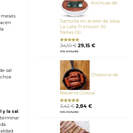
Anchoas de
s meses
Santoña en aceite de oliva
hacen
La Lata Premium 30
la
filetes 00
El
El
34,10
€
29,15
€
Valorado
con
4.89
precio
precio
IVA incluido
de 5
original
actual
era:
es:
34,10 €.
29,15 €.
de sal
Chistorra de
nchoa
Navarra Goikoa
El
El
3,42
€
2,84
€
Valorado
con
4.75
precio
precio
 y la sal
.
IVA incluido
de 5
original
actual
 terminar
era:
es:
ada
3,42 €.
2,84 €.
alidad.