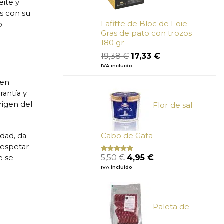
eite y
s con su
Lafitte de Bloc de Foie
o
Gras de pato con trozos
180 gr
El
El
19,38
€
17,33
€
precio
precio
IVA incluido
original
actual
era:
es:
 en
19,38 €.
17,33 €.
rantía y
rigen del
Flor de sal
Cabo de Gata
idad, da
respetar
El
El
5,50
€
4,95
€
e se
Valorado
con
5.00
de
precio
precio
IVA incluido
5
original
actual
era:
es:
5,50 €.
4,95 €.
Paleta de