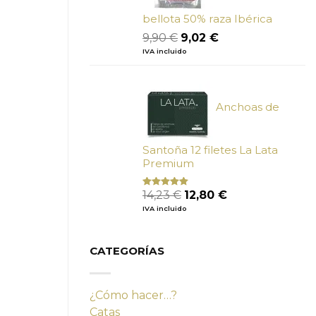
bellota 50% raza Ibérica
El
El
9,90
€
9,02
€
precio
precio
IVA incluido
original
actual
era:
es:
9,90 €.
9,02 €.
Anchoas de
Santoña 12 filetes La Lata
Premium
El
El
14,23
€
12,80
€
Valorado
con
4.80
precio
precio
IVA incluido
de 5
original
actual
era:
es:
14,23 €.
12,80 €.
CATEGORÍAS
¿Cómo hacer…?
Catas