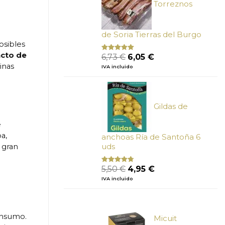
Torreznos
de Soria Tierras del Burgo
osibles
El
El
acto de
6,73
€
6,05
€
Valorado
con
5.00
de
precio
precio
inas
IVA incluido
5
original
actual
era:
es:
6,73 €.
6,05 €.
Gildas de
e
a,
anchoas Ría de Santoña 6
uds
a gran
El
El
5,50
€
4,95
€
Valorado
con
4.50
precio
precio
IVA incluido
de 5
original
actual
era:
es:
5,50 €.
4,95 €.
onsumo.
Micuit