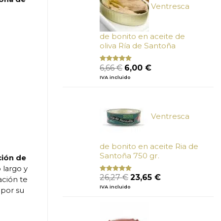
Ventresca
de bonito en aceite de
oliva Ría de Santoña
El
El
6,66
€
6,00
€
Valorado
con
4.80
precio
precio
IVA incluido
de 5
original
actual
era:
es:
6,66 €.
6,00 €.
Ventresca
de bonito en aceite Ria de
Santoña 750 gr.
ción de
 largo y
El
El
26,27
€
23,65
€
Valorado
ación te
con
5.00
de
precio
precio
IVA incluido
 por su
5
original
actual
era:
es:
26,27 €.
23,65 €.