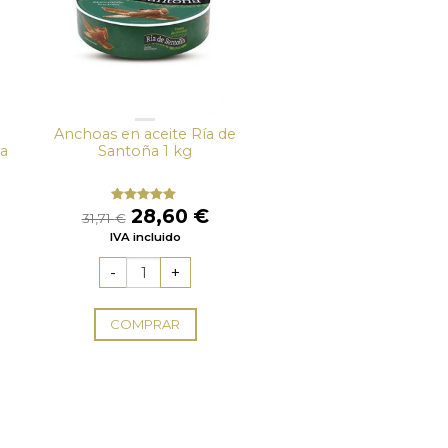
Anchoas en aceite Ría de
a
Santoña 1 kg
l
recio
El
El
28,60
€
Valorado
31,71
€
con
5.00
de
ctual
precio
precio
IVA incluido
5
s:
original
actual
33,63 €.
era:
es:
31,71 €.
28,60 €.
COMPRAR