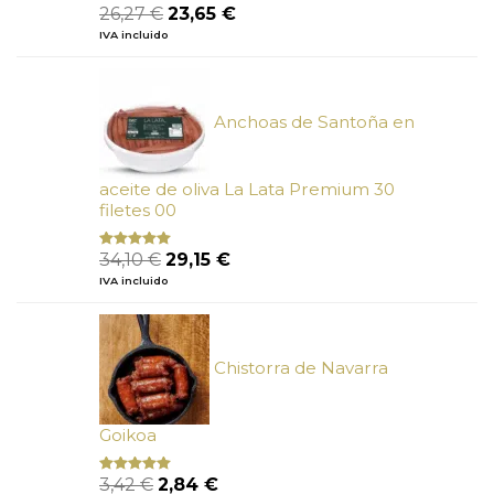
El
El
26,27
€
23,65
€
Valorado
con
5.00
de
precio
precio
IVA incluido
5
original
actual
era:
es:
26,27 €.
23,65 €.
Anchoas de Santoña en
aceite de oliva La Lata Premium 30
filetes 00
El
El
34,10
€
29,15
€
Valorado
con
4.89
precio
precio
IVA incluido
de 5
original
actual
era:
es:
34,10 €.
29,15 €.
Chistorra de Navarra
Goikoa
El
El
3,42
€
2,84
€
Valorado