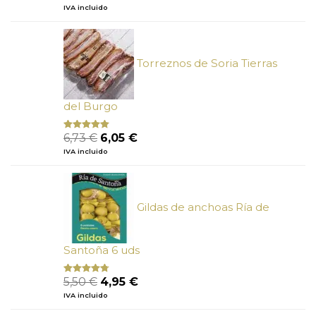
con
4.75
precio
precio
IVA incluido
de 5
original
actual
era:
es:
3,42 €.
2,84 €.
Torreznos de Soria Tierras
del Burgo
El
El
6,73
€
6,05
€
Valorado
con
5.00
de
precio
precio
IVA incluido
5
original
actual
era:
es:
6,73 €.
6,05 €.
Gildas de anchoas Ría de
Santoña 6 uds
El
El
5,50
€
4,95
€
Valorado
con
4.50
precio
precio
IVA incluido
de 5
original
actual