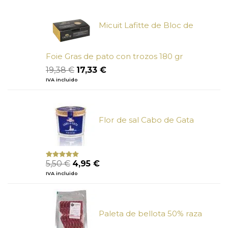
era:
es:
5,50 €.
4,95 €.
Micuit Lafitte de Bloc de
Foie Gras de pato con trozos 180 gr
El
El
19,38
€
17,33
€
precio
precio
IVA incluido
original
actual
era:
es:
19,38 €.
17,33 €.
Flor de sal Cabo de Gata
El
El
5,50
€
4,95
€
Valorado
con
5.00
de
precio
precio
IVA incluido
5
original
actual
era:
es:
5,50 €.
4,95 €.
Paleta de bellota 50% raza