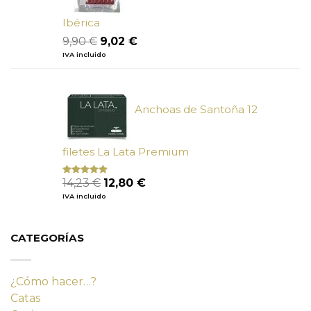
Ibérica
El
El
9,90
€
9,02
€
precio
precio
IVA incluido
original
actual
era:
es:
9,90 €.
9,02 €.
Anchoas de Santoña 12
filetes La Lata Premium
El
El
14,23
€
12,80
€
Valorado
con
4.80
precio
precio
IVA incluido
de 5
original
actual
era:
es:
14,23 €.
12,80 €.
CATEGORÍAS
¿Cómo hacer…?
Catas