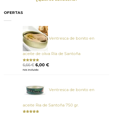
OFERTAS
Ventresca de bonito en
aceite de oliva Ría de Santoña
El
El
6,66
€
6,00
€
Valorado
con
4.80
precio
precio
IVA incluido
de 5
original
actual
era:
es:
6,66 €.
6,00 €.
Ventresca de bonito en
aceite Ria de Santoña 750 gr.