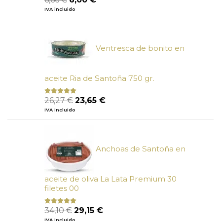
con
4.80
precio
precio
IVA incluido
de 5
original
actual
era:
es:
6,66 €.
6,00 €.
Ventresca de bonito en
aceite Ria de Santoña 750 gr.
El
El
26,27
€
23,65
€
Valorado
con
5.00
de
precio
precio
IVA incluido
5
original
actual
era:
es:
26,27 €.
23,65 €.
Anchoas de Santoña en
aceite de oliva La Lata Premium 30
filetes 00
El
El
34,10
€
29,15
€
Valorado
con
4.89
precio
precio
IVA incluido