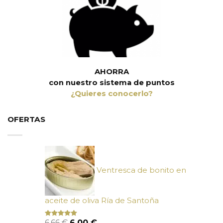
AHORRA
con nuestro sistema de puntos
¿Quieres conocerlo?
OFERTAS
Ventresca de bonito en
aceite de oliva Ría de Santoña
El
El
6,66
€
6,00
€
Valorado