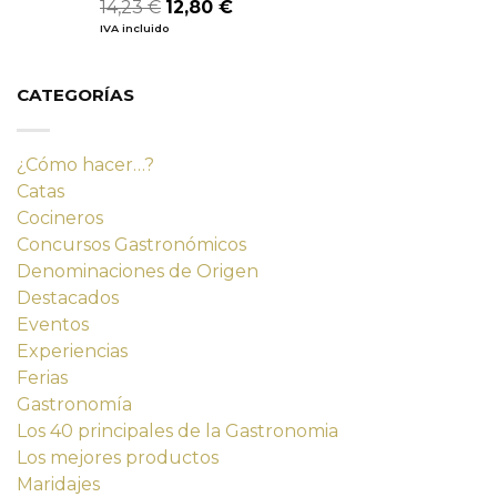
El
El
14,23
€
12,80
€
Valorado
con
4.80
precio
precio
IVA incluido
de 5
original
actual
era:
es:
14,23 €.
12,80 €.
CATEGORÍAS
¿Cómo hacer…?
Catas
Cocineros
Concursos Gastronómicos
Denominaciones de Origen
Destacados
Eventos
Experiencias
Ferias
Gastronomía
Los 40 principales de la Gastronomia
Los mejores productos
Maridajes