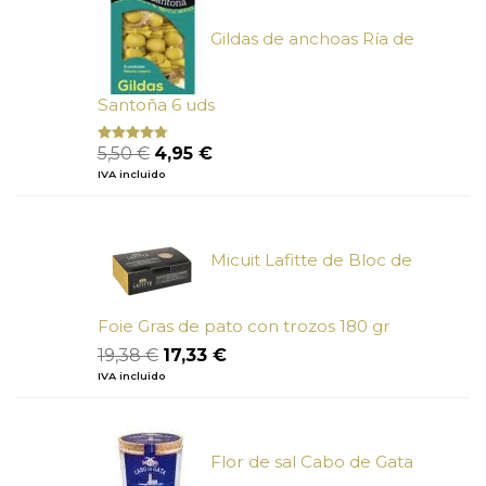
6,73 €.
6,05 €.
Gildas de anchoas Ría de
Santoña 6 uds
El
El
5,50
€
4,95
€
Valorado
con
4.50
precio
precio
IVA incluido
de 5
original
actual
era:
es:
5,50 €.
4,95 €.
Micuit Lafitte de Bloc de
Foie Gras de pato con trozos 180 gr
El
El
19,38
€
17,33
€
precio
precio
IVA incluido
original
actual
era:
es:
19,38 €.
17,33 €.
Flor de sal Cabo de Gata