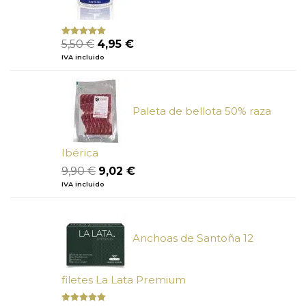
El
El
5,50
€
4,95
€
Valorado
con
5.00
de
precio
precio
IVA incluido
5
original
actual
era:
es:
5,50 €.
4,95 €.
Paleta de bellota 50% raza
Ibérica
El
El
9,90
€
9,02
€
precio
precio
IVA incluido
original
actual
era:
es:
9,90 €.
9,02 €.
Anchoas de Santoña 12
filetes La Lata Premium