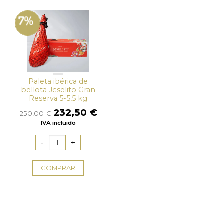
7%
Paleta ibérica de
bellota Joselito Gran
Reserva 5-5,5 kg
El
El
232,50
€
250,00
€
precio
precio
IVA incluido
original
actual
era:
es:
250,00 €.
232,50 €.
COMPRAR