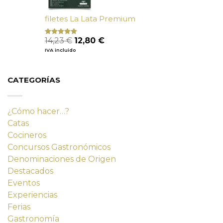
filetes La Lata Premium
El
El
14,23
€
12,80
€
Valorado
con
4.80
precio
precio
IVA incluido
de 5
original
actual
era:
es:
14,23 €.
12,80 €.
CATEGORÍAS
¿Cómo hacer…?
Catas
Cocineros
Concursos Gastronómicos
Denominaciones de Origen
Destacados
Eventos
Experiencias
Ferias
Gastronomía