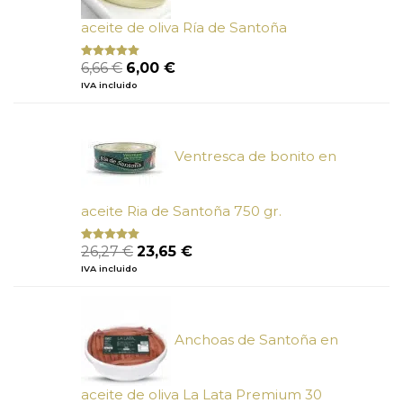
aceite de oliva Ría de Santoña
El
El
6,66
€
6,00
€
Valorado
con
4.80
precio
precio
IVA incluido
de 5
original
actual
era:
es:
6,66 €.
6,00 €.
Ventresca de bonito en
aceite Ria de Santoña 750 gr.
El
El
26,27
€
23,65
€
Valorado
con
5.00
de
precio
precio
IVA incluido
5
original
actual
era:
es:
26,27 €.
23,65 €.
Anchoas de Santoña en
aceite de oliva La Lata Premium 30