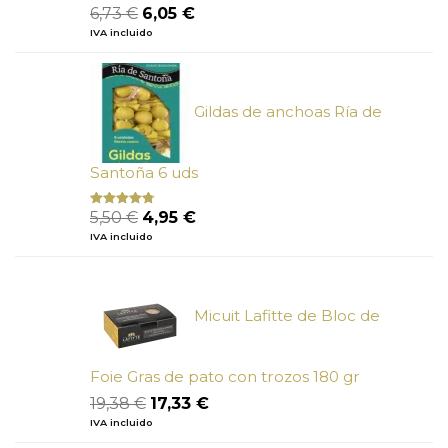
El
El
6,73
€
6,05
€
Valorado
con
5.00
de
precio
precio
IVA incluido
5
original
actual
era:
es:
6,73 €.
6,05 €.
Gildas de anchoas Ría de
Santoña 6 uds
El
El
5,50
€
4,95
€
Valorado
con
4.50
precio
precio
IVA incluido
de 5
original
actual
era:
es:
5,50 €.
4,95 €.
Micuit Lafitte de Bloc de
Foie Gras de pato con trozos 180 gr
El
El
19,38
€
17,33
€
precio
precio
IVA incluido
original
actual