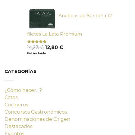
era:
es:
9,90 €.
9,02 €.
Anchoas de Santoña 12
filetes La Lata Premium
El
El
14,23
€
12,80
€
Valorado
con
4.80
precio
precio
IVA incluido
de 5
original
actual
era:
es:
14,23 €.
12,80 €.
CATEGORÍAS
¿Cómo hacer…?
Catas
Cocineros
Concursos Gastronómicos
Denominaciones de Origen
Destacados
Eventos