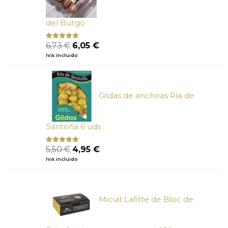
del Burgo
El
El
6,73
€
6,05
€
Valorado
con
5.00
de
precio
precio
IVA incluido
5
original
actual
era:
es:
6,73 €.
6,05 €.
Gildas de anchoas Ría de
Santoña 6 uds
El
El
5,50
€
4,95
€
Valorado
con
4.50
precio
precio
IVA incluido
de 5
original
actual
era:
es:
5,50 €.
4,95 €.
Micuit Lafitte de Bloc de