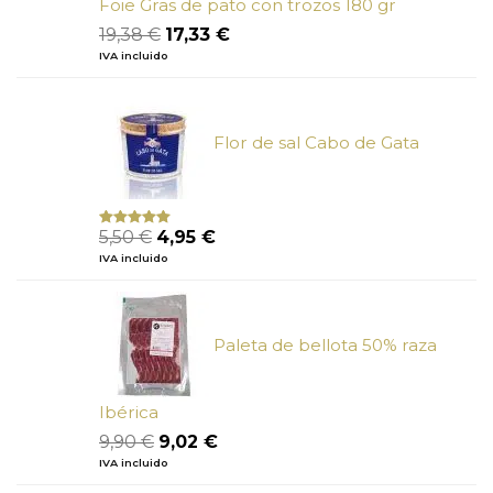
Foie Gras de pato con trozos 180 gr
El
El
19,38
€
17,33
€
precio
precio
IVA incluido
original
actual
era:
es:
19,38 €.
17,33 €.
Flor de sal Cabo de Gata
El
El
5,50
€
4,95
€
Valorado
con
5.00
de
precio
precio
IVA incluido
5
original
actual
era:
es:
5,50 €.
4,95 €.
Paleta de bellota 50% raza
Ibérica
El
El
9,90
€
9,02
€
precio
precio
IVA incluido
original
actual