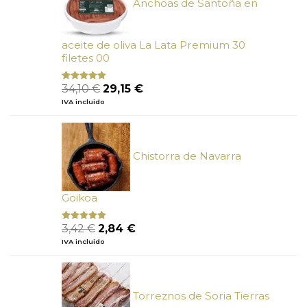
Anchoas de Santoña en
aceite de oliva La Lata Premium 30
filetes 00
El
El
34,10
€
29,15
€
Valorado
con
4.89
precio
precio
IVA incluido
de 5
original
actual
era:
es:
34,10 €.
29,15 €.
Chistorra de Navarra
Goikoa
El
El
3,42
€
2,84
€
Valorado
con
4.75
precio
precio
IVA incluido
de 5
original
actual
era:
es:
3,42 €.
2,84 €.
Torreznos de Soria Tierras