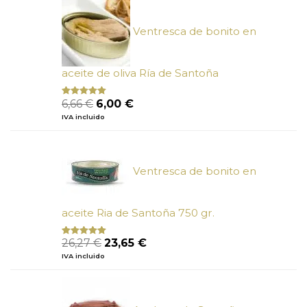
Ventresca de bonito en
aceite de oliva Ría de Santoña
El
El
6,66
€
6,00
€
Valorado
con
4.80
precio
precio
IVA incluido
de 5
original
actual
era:
es:
6,66 €.
6,00 €.
Ventresca de bonito en
aceite Ria de Santoña 750 gr.
El
El
26,27
€
23,65
€
Valorado
con
5.00
de
precio
precio
IVA incluido
5
original
actual
era:
es:
26,27 €.
23,65 €.