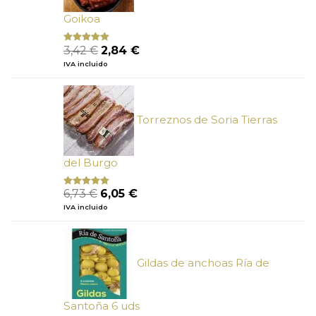
Goikoa
El
El
3,42
€
2,84
€
Valorado
con
4.75
precio
precio
IVA incluido
de 5
original
actual
era:
es:
3,42 €.
2,84 €.
Torreznos de Soria Tierras
del Burgo
El
El
6,73
€
6,05
€
Valorado
con
5.00
de
precio
precio
IVA incluido
5
original
actual
era:
es:
6,73 €.
6,05 €.
Gildas de anchoas Ría de
Santoña 6 uds