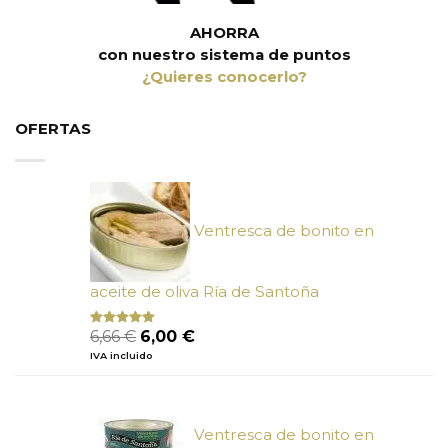
AHORRA
con nuestro sistema de puntos
¿Quieres conocerlo?
OFERTAS
Ventresca de bonito en
aceite de oliva Ría de Santoña
El
El
6,66
€
6,00
€
Valorado
con
4.80
precio
precio
IVA incluido
de 5
original
actual
era:
es:
6,66 €.
6,00 €.
Ventresca de bonito en