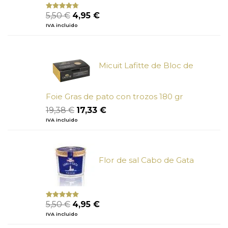
El
El
5,50
€
4,95
€
Valorado
con
4.50
precio
precio
IVA incluido
de 5
original
actual
era:
es:
5,50 €.
4,95 €.
Micuit Lafitte de Bloc de
Foie Gras de pato con trozos 180 gr
El
El
19,38
€
17,33
€
precio
precio
IVA incluido
original
actual
era:
es:
19,38 €.
17,33 €.
Flor de sal Cabo de Gata
El
El
5,50
€
4,95
€
Valorado
con
5.00
de
precio
precio
IVA incluido
5
original
actual