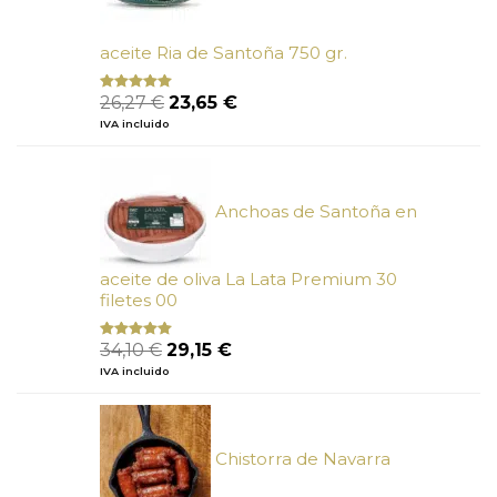
aceite Ria de Santoña 750 gr.
El
El
26,27
€
23,65
€
Valorado
con
5.00
de
precio
precio
IVA incluido
5
original
actual
era:
es:
26,27 €.
23,65 €.
Anchoas de Santoña en
aceite de oliva La Lata Premium 30
filetes 00
El
El
34,10
€
29,15
€
Valorado
con
4.89
precio
precio
IVA incluido
de 5
original
actual
era:
es:
34,10 €.
29,15 €.
Chistorra de Navarra