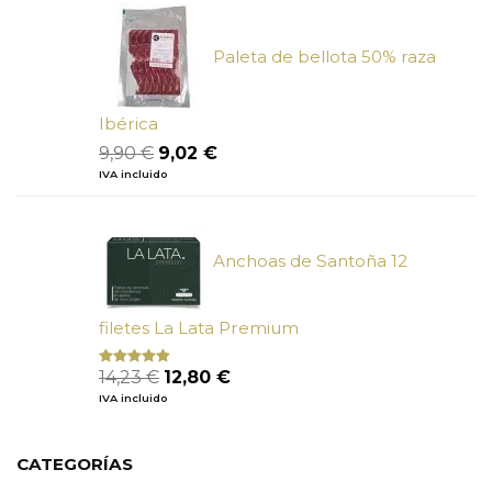
era:
es:
5,50 €.
4,95 €.
Paleta de bellota 50% raza
Ibérica
El
El
9,90
€
9,02
€
precio
precio
IVA incluido
original
actual
era:
es:
9,90 €.
9,02 €.
Anchoas de Santoña 12
filetes La Lata Premium
El
El
14,23
€
12,80
€
Valorado
con
4.80
precio
precio
IVA incluido
de 5
original
actual
era:
es:
14,23 €.
12,80 €.
CATEGORÍAS