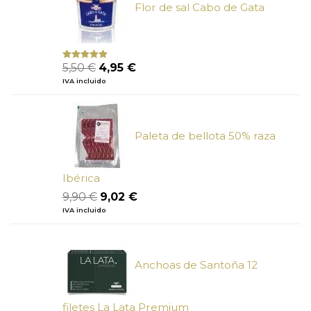
Flor de sal Cabo de Gata
El
El
5,50
€
4,95
€
Valorado
con
5.00
de
precio
precio
IVA incluido
5
original
actual
era:
es:
5,50 €.
4,95 €.
Paleta de bellota 50% raza
Ibérica
El
El
9,90
€
9,02
€
precio
precio
IVA incluido
original
actual
era:
es:
9,90 €.
9,02 €.
Anchoas de Santoña 12
filetes La Lata Premium