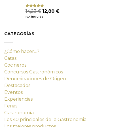
El
El
14,23
€
12,80
€
Valorado
con
4.80
precio
precio
IVA incluido
de 5
original
actual
era:
es:
14,23 €.
12,80 €.
CATEGORÍAS
¿Cómo hacer…?
Catas
Cocineros
Concursos Gastronómicos
Denominaciones de Origen
Destacados
Eventos
Experiencias
Ferias
Gastronomía
Los 40 principales de la Gastronomia
Los mejores productos