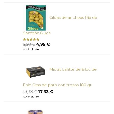
original
actual
era:
es:
6,73 €.
6,05 €.
Gildas de anchoas Ría de
Santoña 6 uds
El
El
5,50
€
4,95
€
Valorado
con
4.50
precio
precio
IVA incluido
de 5
original
actual
era:
es:
5,50 €.
4,95 €.
Micuit Lafitte de Bloc de
Foie Gras de pato con trozos 180 gr
El
El
19,38
€
17,33
€
precio
precio
IVA incluido
original
actual
era:
es:
19,38 €.
17,33 €.