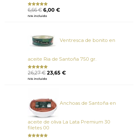
El
El
6,66
€
6,00
€
Valorado
con
4.80
precio
precio
IVA incluido
de 5
original
actual
era:
es:
6,66 €.
6,00 €.
Ventresca de bonito en
aceite Ria de Santoña 750 gr.
El
El
26,27
€
23,65
€
Valorado
con
5.00
de
precio
precio
IVA incluido
5
original
actual
era:
es:
26,27 €.
23,65 €.
Anchoas de Santoña en
aceite de oliva La Lata Premium 30
filetes 00