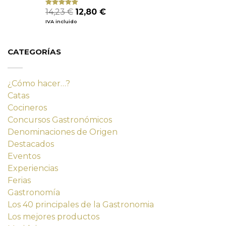
El
El
14,23
€
12,80
€
Valorado
con
4.80
precio
precio
IVA incluido
de 5
original
actual
era:
es:
14,23 €.
12,80 €.
CATEGORÍAS
¿Cómo hacer…?
Catas
Cocineros
Concursos Gastronómicos
Denominaciones de Origen
Destacados
Eventos
Experiencias
Ferias
Gastronomía
Los 40 principales de la Gastronomia
Los mejores productos