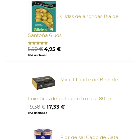
era:
es:
6,73 €.
6,05 €.
Gildas de anchoas Ría de
Santoña 6 uds
El
El
5,50
€
4,95
€
Valorado
con
4.50
precio
precio
IVA incluido
de 5
original
actual
era:
es:
5,50 €.
4,95 €.
Micuit Lafitte de Bloc de
Foie Gras de pato con trozos 180 gr
El
El
19,38
€
17,33
€
precio
precio
IVA incluido
original
actual
era:
es:
19,38 €.
17,33 €.
Flor de sal Cabo de Gata