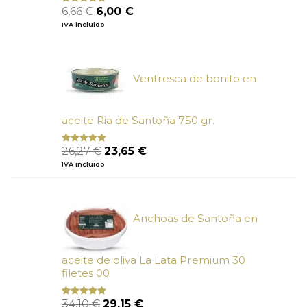
El
El
6,66
€
6,00
€
Valorado
con
4.80
precio
precio
IVA incluido
de 5
original
actual
era:
es:
6,66 €.
6,00 €.
Ventresca de bonito en
aceite Ria de Santoña 750 gr.
El
El
26,27
€
23,65
€
Valorado
con
5.00
de
precio
precio
IVA incluido
5
original
actual
era:
es:
26,27 €.
23,65 €.
Anchoas de Santoña en
aceite de oliva La Lata Premium 30
filetes 00
El
El
34,10
€
29,15
€
Valorado