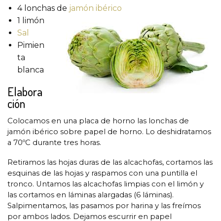
4 lonchas de
jamón ibérico
1 limón
Sal
Pimien
ta
blanca
Elabora
ción
Colocamos en una placa de horno las lonchas de
jamón ibérico sobre papel de horno. Lo deshidratamos
a 70ºC durante tres horas.
Retiramos las hojas duras de las alcachofas, cortamos las
esquinas de las hojas y raspamos con una puntilla el
tronco. Untamos las alcachofas limpias con el limón y
las cortamos en láminas alargadas (6 láminas).
Salpimentamos, las pasamos por harina y las freímos
por ambos lados. Dejamos escurrir en papel