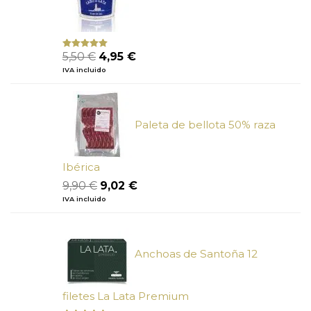
El
El
5,50
€
4,95
€
Valorado
con
5.00
de
precio
precio
IVA incluido
5
original
actual
era:
es:
5,50 €.
4,95 €.
Paleta de bellota 50% raza
Ibérica
El
El
9,90
€
9,02
€
precio
precio
IVA incluido
original
actual
era:
es:
9,90 €.
9,02 €.
Anchoas de Santoña 12
filetes La Lata Premium