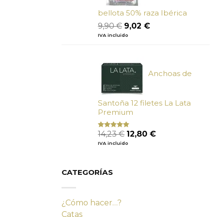
bellota 50% raza Ibérica
El
El
9,90
€
9,02
€
precio
precio
IVA incluido
original
actual
era:
es:
9,90 €.
9,02 €.
Anchoas de
Santoña 12 filetes La Lata
Premium
El
El
14,23
€
12,80
€
Valorado
con
4.80
precio
precio
IVA incluido
de 5
original
actual
era:
es:
14,23 €.
12,80 €.
CATEGORÍAS
¿Cómo hacer…?
Catas