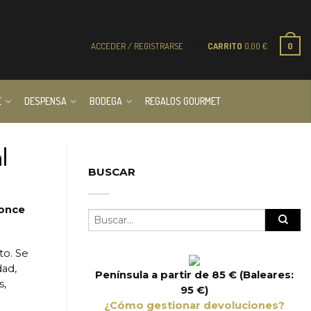
ACCEDER / REGISTRARSE
CARRITO
0,00
€
0
E
DESPENSA
BODEGA
REGALOS GOURMET
l
BUSCAR
 once
to. Se
dad,
Península a partir de 85 € (Baleares:
s,
95 €)
¿Cómo gestionar devoluciones?