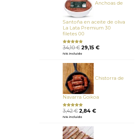
Anchoas de
Santoña en aceite de oliva
La Lata Premium 30
filetes 00
El
El
34,10
€
29,15
€
Valorado
con
4.89
precio
precio
IVA incluido
de 5
original
actual
era:
es:
34,10 €.
29,15 €.
Chistorra de
Navarra Goikoa
El
El
3,42
€
2,84
€
Valorado
con
4.75
precio
precio
IVA incluido
de 5
original
actual
era:
es:
3,42 €.
2,84 €.