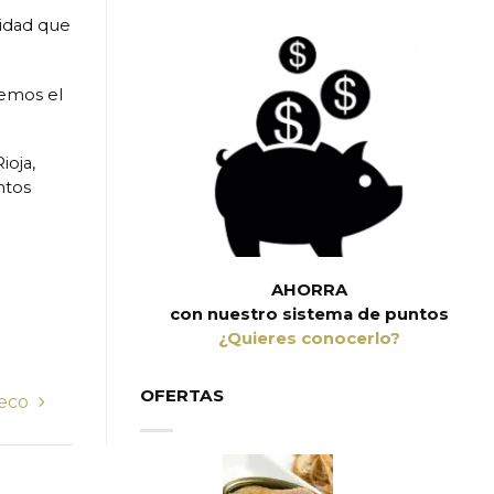
idad que
remos el
ioja,
ntos
AHORRA
con nuestro sistema de puntos
¿Quieres conocerlo?
OFERTAS
seco