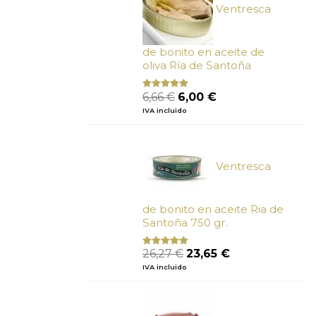
Ventresca
de bonito en aceite de
oliva Ría de Santoña
El
El
6,66
€
6,00
€
Valorado
con
4.80
precio
precio
IVA incluido
de 5
original
actual
era:
es:
6,66 €.
6,00 €.
Ventresca
de bonito en aceite Ria de
Santoña 750 gr.
El
El
26,27
€
23,65
€
Valorado
con
5.00
de
precio
precio
IVA incluido
5
original
actual
era:
es:
26,27 €.
23,65 €.