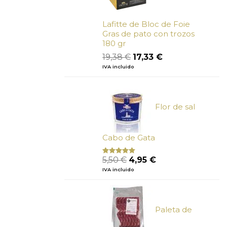
Lafitte de Bloc de Foie
Gras de pato con trozos
180 gr
El
El
19,38
€
17,33
€
precio
precio
IVA incluido
original
actual
era:
es:
19,38 €.
17,33 €.
Flor de sal
Cabo de Gata
El
El
5,50
€
4,95
€
Valorado
con
5.00
de
precio
precio
IVA incluido
5
original
actual
era:
es:
5,50 €.
4,95 €.
Paleta de