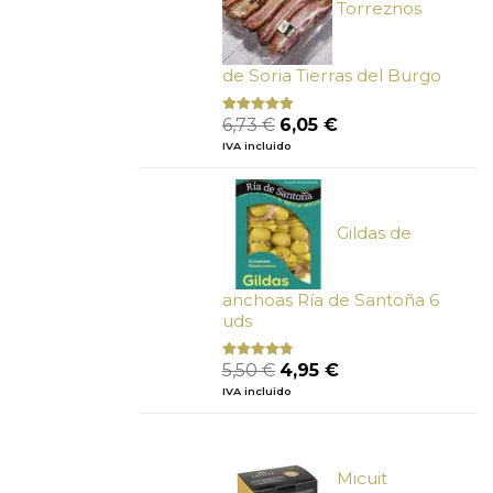
Torreznos
de Soria Tierras del Burgo
El
El
6,73
€
6,05
€
Valorado
con
5.00
de
precio
precio
IVA incluido
5
original
actual
era:
es:
6,73 €.
6,05 €.
Gildas de
anchoas Ría de Santoña 6
uds
El
El
5,50
€
4,95
€
Valorado
con
4.50
precio
precio
IVA incluido
de 5
original
actual
era:
es:
5,50 €.
4,95 €.
Micuit