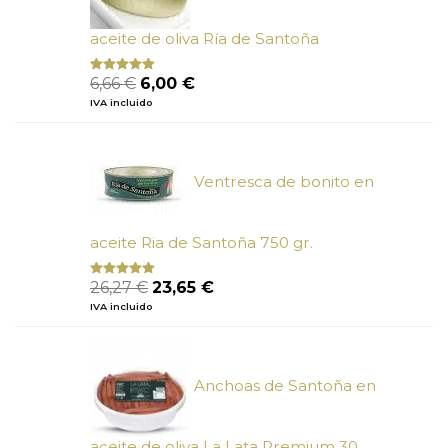
aceite de oliva Ría de Santoña
El
El
6,66
€
6,00
€
Valorado
con
4.80
precio
precio
IVA incluido
de 5
original
actual
era:
es:
6,66 €.
6,00 €.
Ventresca de bonito en
aceite Ria de Santoña 750 gr.
El
El
26,27
€
23,65
€
Valorado
con
5.00
de
precio
precio
IVA incluido
5
original
actual
era:
es:
26,27 €.
23,65 €.
Anchoas de Santoña en
aceite de oliva La Lata Premium 30