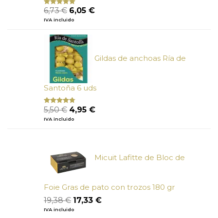
El
El
6,73
€
6,05
€
Valorado
con
5.00
de
precio
precio
IVA incluido
5
original
actual
era:
es:
6,73 €.
6,05 €.
Gildas de anchoas Ría de
Santoña 6 uds
El
El
5,50
€
4,95
€
Valorado
con
4.50
precio
precio
IVA incluido
de 5
original
actual
era:
es:
5,50 €.
4,95 €.
Micuit Lafitte de Bloc de
Foie Gras de pato con trozos 180 gr
El
El
19,38
€
17,33
€
precio
precio
IVA incluido
original
actual