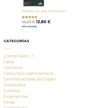
filetes La Lata Premium
El
El
14,23
€
12,80
€
Valorado
con
4.80
precio
precio
IVA incluido
de 5
original
actual
era:
es:
14,23 €.
12,80 €.
CATEGORÍAS
¿Cómo hacer…?
Catas
Cocineros
Concursos Gastronómicos
Denominaciones de Origen
Destacados
Eventos
Experiencias
Ferias