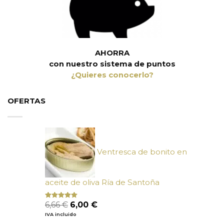
AHORRA
con nuestro sistema de puntos
¿Quieres conocerlo?
OFERTAS
Ventresca de bonito en
aceite de oliva Ría de Santoña
El
El
6,66
€
6,00
€
Valorado
con
4.80
precio
precio
IVA incluido
de 5
original
actual