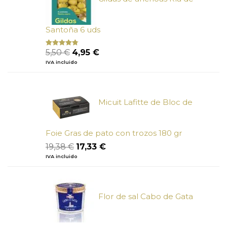
Santoña 6 uds
El
El
5,50
€
4,95
€
Valorado
con
4.50
precio
precio
IVA incluido
de 5
original
actual
era:
es:
5,50 €.
4,95 €.
Micuit Lafitte de Bloc de
Foie Gras de pato con trozos 180 gr
El
El
19,38
€
17,33
€
precio
precio
IVA incluido
original
actual
era:
es:
19,38 €.
17,33 €.
Flor de sal Cabo de Gata