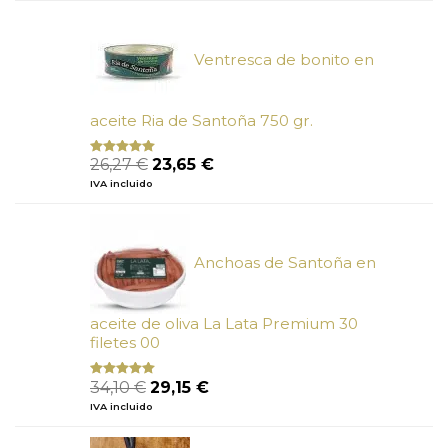
era:
es:
6,66 €.
6,00 €.
Ventresca de bonito en
aceite Ria de Santoña 750 gr.
El
El
26,27
€
23,65
€
Valorado
con
5.00
de
precio
precio
IVA incluido
5
original
actual
era:
es:
26,27 €.
23,65 €.
Anchoas de Santoña en
aceite de oliva La Lata Premium 30
filetes 00
El
El
34,10
€
29,15
€
Valorado
con
4.89
precio
precio
IVA incluido
de 5
original
actual
era:
es: