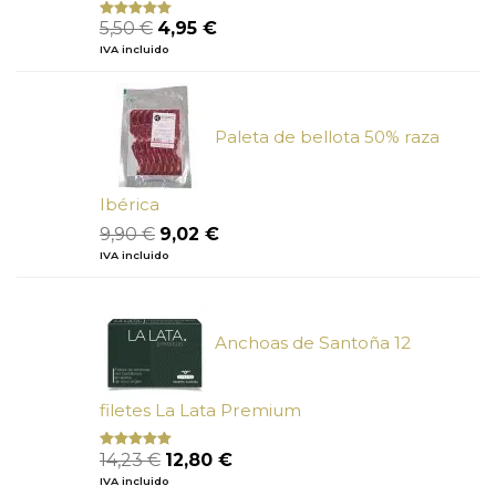
El
El
5,50
€
4,95
€
Valorado
con
5.00
de
precio
precio
IVA incluido
5
original
actual
era:
es:
5,50 €.
4,95 €.
Paleta de bellota 50% raza
Ibérica
El
El
9,90
€
9,02
€
precio
precio
IVA incluido
original
actual
era:
es:
9,90 €.
9,02 €.
Anchoas de Santoña 12
filetes La Lata Premium
El
El
14,23
€
12,80
€
Valorado
con
4.80
precio
precio
IVA incluido
de 5