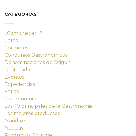
original
actual
era:
es:
14,23 €.
12,80 €.
CATEGORÍAS
¿Cómo hacer…?
Catas
Cocineros
Concursos Gastronómicos
Denominaciones de Origen
Destacados
Eventos
Experiencias
Ferias
Gastronomía
Los 40 principales de la Gastronomia
Los mejores productos
Maridajes
Noticias
Productos Gourmet