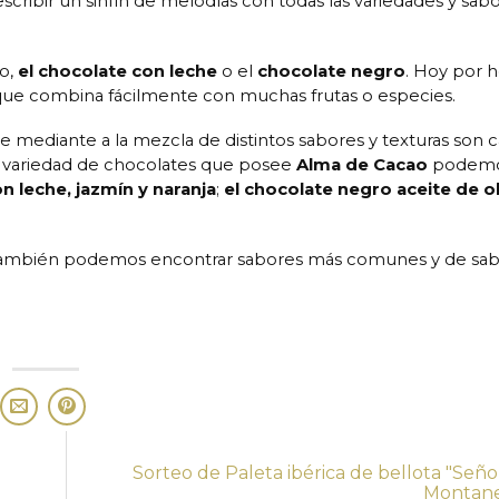
cribir un sinfín de melodías con todas las variedades y sab
mo,
el chocolate con leche
o el
chocolate negro
. Hoy por h
 que combina fácilmente con muchas frutas o especies.
e mediante a la mezcla de distintos sabores y texturas son 
n variedad de chocolates que posee
Alma de Cacao
podem
n leche, jazmín y naranja
;
el chocolate negro aceite de ol
ambién podemos encontrar sabores más comunes y de sa
Sorteo de Paleta ibérica de bellota "Seño
Montan