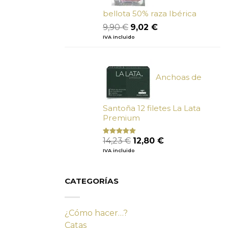
bellota 50% raza Ibérica
El
El
9,90
€
9,02
€
precio
precio
IVA incluido
original
actual
era:
es:
9,90 €.
9,02 €.
Anchoas de
Santoña 12 filetes La Lata
Premium
El
El
14,23
€
12,80
€
Valorado
con
4.80
precio
precio
IVA incluido
de 5
original
actual
era:
es:
14,23 €.
12,80 €.
CATEGORÍAS
¿Cómo hacer…?
Catas