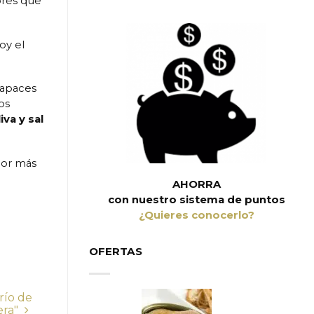
ores que
oy el
capaces
os
iva y sal
bor más
AHORRA
con nuestro sistema de puntos
¿Quieres conocerlo?
OFERTAS
río de
era"