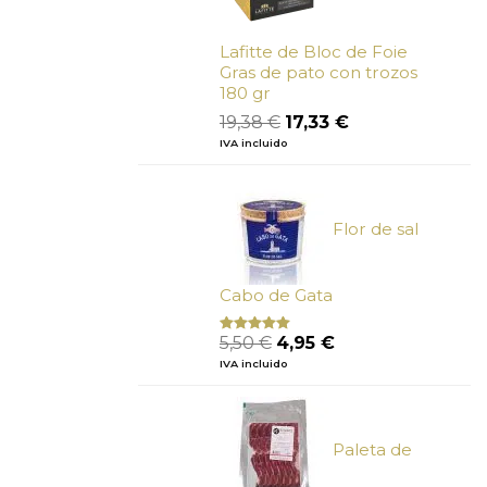
Lafitte de Bloc de Foie
Gras de pato con trozos
180 gr
El
El
19,38
€
17,33
€
precio
precio
IVA incluido
original
actual
era:
es:
19,38 €.
17,33 €.
Flor de sal
Cabo de Gata
El
El
5,50
€
4,95
€
Valorado
con
5.00
de
precio
precio
IVA incluido
5
original
actual
era:
es:
5,50 €.
4,95 €.
Paleta de