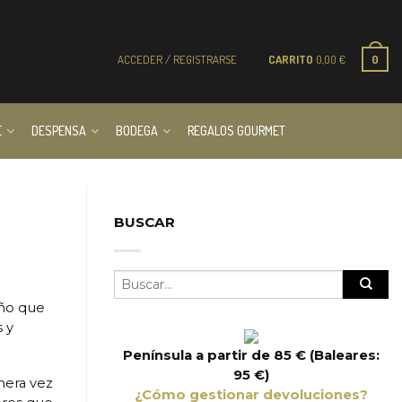
ACCEDER / REGISTRARSE
CARRITO
0,00
€
0
E
DESPENSA
BODEGA
REGALOS GOURMET
BUSCAR
año que
 y
Península a partir de 85 € (Baleares:
95 €)
mera vez
¿Cómo gestionar devoluciones?