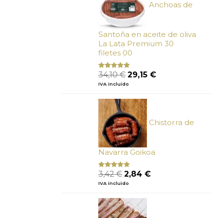
Anchoas de
Santoña en aceite de oliva
La Lata Premium 30
filetes 00
El
El
34,10
€
29,15
€
Valorado
con
4.89
precio
precio
IVA incluido
de 5
original
actual
era:
es:
34,10 €.
29,15 €.
Chistorra de
Navarra Goikoa
El
El
3,42
€
2,84
€
Valorado
con
4.75
precio
precio
IVA incluido
de 5
original
actual
era:
es:
3,42 €.
2,84 €.