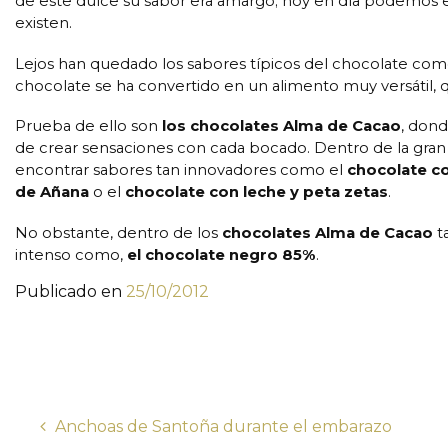
de este dulce su sabor era amargo; hoy en día podemos es
existen.
Lejos han quedado los sabores típicos del chocolate co
chocolate se ha convertido en un alimento muy versátil,
Prueba de ello son
los chocolates Alma de Cacao
, dond
de crear sensaciones con cada bocado. Dentro de la gra
encontrar sabores tan innovadores como el
chocolate co
de Añana
o el
chocolate con leche y peta zetas
.
No obstante, dentro de los
chocolates Alma de Cacao
t
intenso como,
el chocolate negro 85%
.
Publicado en
25/10/2012
Anchoas de Santoña durante el embarazo