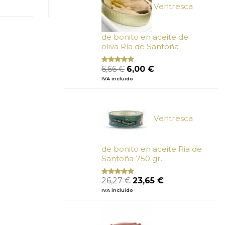
Ventresca
de bonito en aceite de
oliva Ría de Santoña
El
El
6,66
€
6,00
€
Valorado
con
4.80
precio
precio
IVA incluido
de 5
original
actual
era:
es:
6,66 €.
6,00 €.
Ventresca
de bonito en aceite Ria de
Santoña 750 gr.
El
El
26,27
€
23,65
€
Valorado
con
5.00
de
precio
precio
IVA incluido
5
original
actual
era:
es:
26,27 €.
23,65 €.