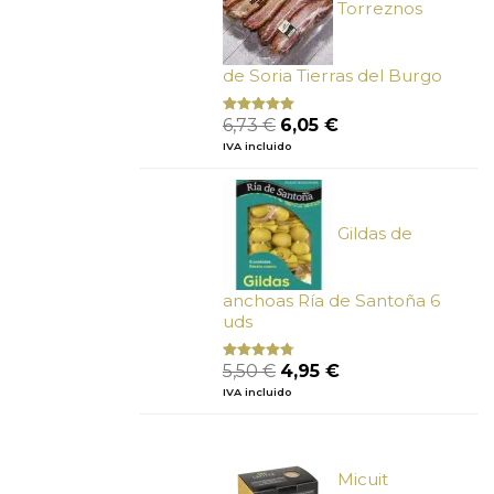
Torreznos
de Soria Tierras del Burgo
El
El
6,73
€
6,05
€
Valorado
con
5.00
de
precio
precio
IVA incluido
5
original
actual
era:
es:
6,73 €.
6,05 €.
Gildas de
anchoas Ría de Santoña 6
uds
El
El
5,50
€
4,95
€
Valorado
con
4.50
precio
precio
IVA incluido
de 5
original
actual
era:
es:
5,50 €.
4,95 €.
Micuit