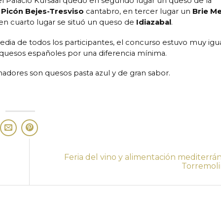
l Palacio Kursaal quedo en segundo lugar un queso de la
n
Picón Bejes-Tresviso
cantabro, en tercer lugar un
Brie M
 en cuarto lugar se situó un queso de
Idiazabal
.
dia de todos los participantes, el concurso estuvo muy igu
quesos españoles por una diferencia mínima.
adores son quesos pasta azul y de gran sabor.
Feria del vino y alimentación mediterrá
Torremol