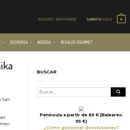
ACCEDER / REGISTRARSE
CARRITO
0,00
€
0
E
DESPENSA
BODEGA
REGALOS GOURMET
ika
BUSCAR
n San
Península a partir de 85 € (Baleares:
mer
95 €)
tamen
¿Cómo gestionar devoluciones?