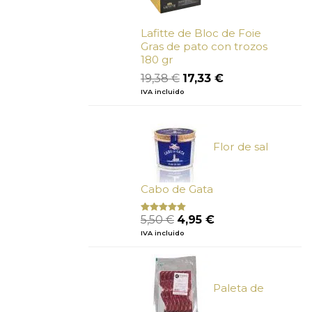
Lafitte de Bloc de Foie
Gras de pato con trozos
180 gr
El
El
19,38
€
17,33
€
precio
precio
IVA incluido
original
actual
era:
es:
19,38 €.
17,33 €.
Flor de sal
Cabo de Gata
El
El
5,50
€
4,95
€
Valorado
con
5.00
de
precio
precio
IVA incluido
5
original
actual
era:
es:
5,50 €.
4,95 €.
Paleta de