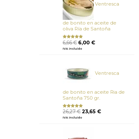
Ventresca
de bonito en aceite de
oliva Ría de Santoña
El
El
6,66
€
6,00
€
Valorado
con
4.80
precio
precio
IVA incluido
de 5
original
actual
era:
es:
6,66 €.
6,00 €.
Ventresca
de bonito en aceite Ria de
Santoña 750 gr.
El
El
26,27
€
23,65
€
Valorado
con
5.00
de
precio
precio
IVA incluido
5
original
actual
era:
es:
26,27 €.
23,65 €.