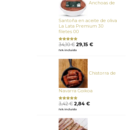
Anchoas de
Santoña en aceite de oliva
La Lata Premium 30
filetes 00
El
El
34,10
€
29,15
€
Valorado
con
4.89
precio
precio
IVA incluido
de 5
original
actual
era:
es:
34,10 €.
29,15 €.
Chistorra de
Navarra Goikoa
El
El
3,42
€
2,84
€
Valorado
con
4.75
precio
precio
IVA incluido
de 5
original
actual
era:
es:
3,42 €.
2,84 €.