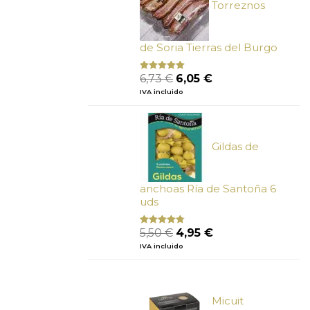
Torreznos
de Soria Tierras del Burgo
El
El
6,73
€
6,05
€
Valorado
con
5.00
de
precio
precio
IVA incluido
5
original
actual
era:
es:
6,73 €.
6,05 €.
Gildas de
anchoas Ría de Santoña 6
uds
El
El
5,50
€
4,95
€
Valorado
con
4.50
precio
precio
IVA incluido
de 5
original
actual
era:
es:
5,50 €.
4,95 €.
Micuit