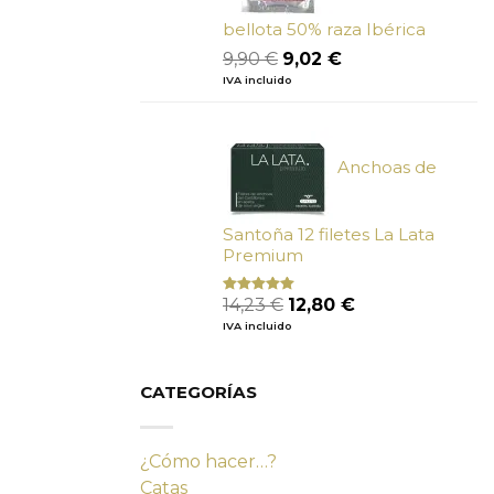
bellota 50% raza Ibérica
El
El
9,90
€
9,02
€
precio
precio
IVA incluido
original
actual
era:
es:
9,90 €.
9,02 €.
Anchoas de
Santoña 12 filetes La Lata
Premium
El
El
14,23
€
12,80
€
Valorado
con
4.80
precio
precio
IVA incluido
de 5
original
actual
era:
es:
14,23 €.
12,80 €.
CATEGORÍAS
¿Cómo hacer…?
Catas