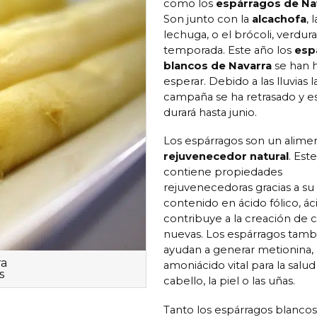
como los
espárragos de Na
Son junto con la
alcachofa
, l
lechuga, o el brócoli, verdur
temporada. Este año los
esp
blancos de Navarra
se han 
esperar. Debido a las lluvias l
campaña se ha retrasado y e
durará hasta junio.
Los espárragos son un alime
rejuvenecedor natural
. Est
contiene propiedades
rejuvenecedoras gracias a su 
contenido en ácido fólico, á
contribuye a la creación de c
nuevas. Los espárragos tamb
ayudan a generar metionina,
ra
amoniácido vital para la salud
s
cabello, la piel o las uñas.
Tanto los espárragos blanc