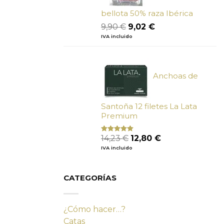
bellota 50% raza Ibérica
El
El
9,90
€
9,02
€
precio
precio
IVA incluido
original
actual
era:
es:
9,90 €.
9,02 €.
Anchoas de
Santoña 12 filetes La Lata
Premium
El
El
14,23
€
12,80
€
Valorado
con
4.80
precio
precio
IVA incluido
de 5
original
actual
era:
es:
14,23 €.
12,80 €.
CATEGORÍAS
¿Cómo hacer…?
Catas