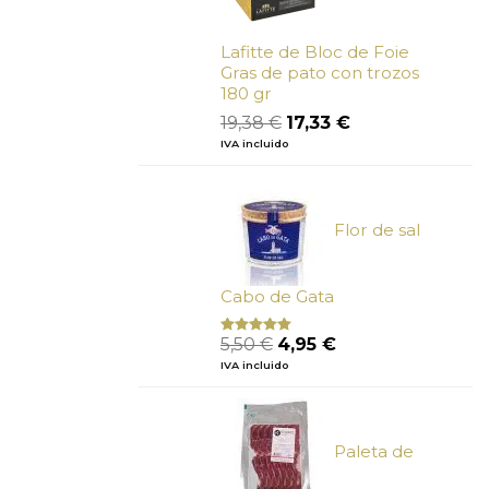
Lafitte de Bloc de Foie
Gras de pato con trozos
180 gr
El
El
19,38
€
17,33
€
precio
precio
IVA incluido
original
actual
era:
es:
19,38 €.
17,33 €.
Flor de sal
Cabo de Gata
El
El
5,50
€
4,95
€
Valorado
con
5.00
de
precio
precio
IVA incluido
5
original
actual
era:
es:
5,50 €.
4,95 €.
Paleta de