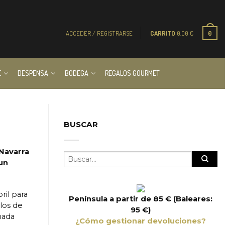
ACCEDER / REGISTRARSE
CARRITO
0,00
€
0
E
DESPENSA
BODEGA
REGALOS GOURMET
BUSCAR
 Navarra
un
bril para
Península a partir de 85 € (Baleares:
 los de
95 €)
nada
¿Cómo gestionar devoluciones?