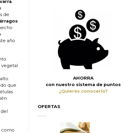
varra
.
a
as de
árragos
hecho
a
ste año
nto
e vegetal
AHORRA
alto
con nuestro sistema de puntos
cido que
¿Quieres conocerlo?
élulas
ién
OFERTAS
 del
os como