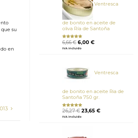
Ventresca
de bonito en aceite de
ento
oliva Ría de Santoña
 que su
El
El
6,66
€
6,00
€
Valorado
con
4.80
precio
precio
ido en
IVA incluido
de 5
original
actual
era:
es:
6,66 €.
6,00 €.
Ventresca
de bonito en aceite Ria de
Santoña 750 gr.
2013
El
El
26,27
€
23,65
€
Valorado
con
5.00
de
precio
precio
IVA incluido
5
original
actual
era:
es:
26,27 €.
23,65 €.