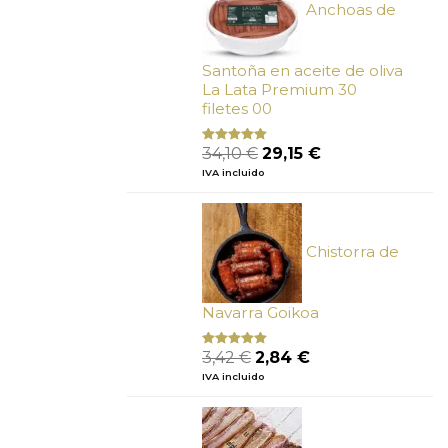
Anchoas de
Santoña en aceite de oliva
La Lata Premium 30
filetes 00
El
El
34,10
€
29,15
€
Valorado
con
4.89
precio
precio
IVA incluido
de 5
original
actual
era:
es:
34,10 €.
29,15 €.
Chistorra de
Navarra Goikoa
El
El
3,42
€
2,84
€
Valorado
con
4.75
precio
precio
IVA incluido
de 5
original
actual
era:
es:
3,42 €.
2,84 €.