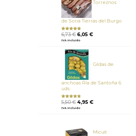
Torreznos
de Soria Tierras del Burgo
El
El
6,73
€
6,05
€
Valorado
con
5.00
de
precio
precio
IVA incluido
5
original
actual
era:
es:
6,73 €.
6,05 €.
Gildas de
anchoas Ría de Santoña 6
uds
El
El
5,50
€
4,95
€
Valorado
con
4.50
precio
precio
IVA incluido
de 5
original
actual
era:
es:
5,50 €.
4,95 €.
Micuit