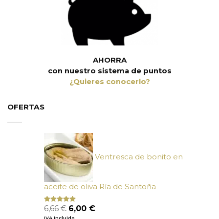
AHORRA
con nuestro sistema de puntos
¿Quieres conocerlo?
OFERTAS
Ventresca de bonito en
aceite de oliva Ría de Santoña
El
El
6,66
€
6,00
€
Valorado
con
4.80
precio
precio
IVA incluido