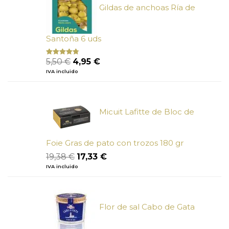
Gildas de anchoas Ría de
Santoña 6 uds
El
El
5,50
€
4,95
€
Valorado
con
4.50
precio
precio
IVA incluido
de 5
original
actual
era:
es:
5,50 €.
4,95 €.
Micuit Lafitte de Bloc de
Foie Gras de pato con trozos 180 gr
El
El
19,38
€
17,33
€
precio
precio
IVA incluido
original
actual
era:
es:
19,38 €.
17,33 €.
Flor de sal Cabo de Gata