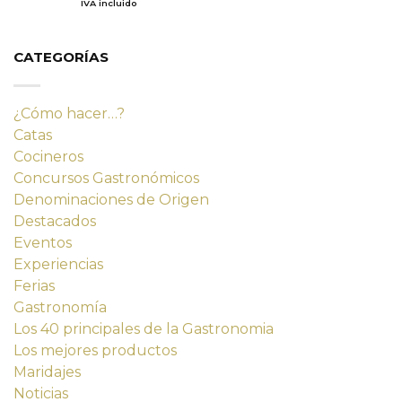
IVA incluido
de 5
original
actual
era:
es:
14,23 €.
12,80 €.
CATEGORÍAS
¿Cómo hacer…?
Catas
Cocineros
Concursos Gastronómicos
Denominaciones de Origen
Destacados
Eventos
Experiencias
Ferias
Gastronomía
Los 40 principales de la Gastronomia
Los mejores productos
Maridajes
Noticias