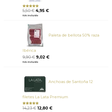
El
El
5,50
€
4,95
€
Valorado
con
5.00
de
precio
precio
IVA incluido
5
original
actual
era:
es:
5,50 €.
4,95 €.
Paleta de bellota 50% raza
Ibérica
El
El
9,90
€
9,02
€
precio
precio
IVA incluido
original
actual
era:
es:
9,90 €.
9,02 €.
Anchoas de Santoña 12
filetes La Lata Premium
El
El
14,23
€
12,80
€
Valorado
con
4.80
precio
precio