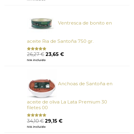
de 5
original
actual
era:
es:
6,66 €.
6,00 €.
Ventresca de bonito en
aceite Ria de Santoña 750 gr.
El
El
26,27
€
23,65
€
Valorado
con
5.00
de
precio
precio
IVA incluido
5
original
actual
era:
es:
26,27 €.
23,65 €.
Anchoas de Santoña en
aceite de oliva La Lata Premium 30
filetes 00
El
El
34,10
€
29,15
€
Valorado
con
4.89
precio
precio
IVA incluido
de 5
original
actual